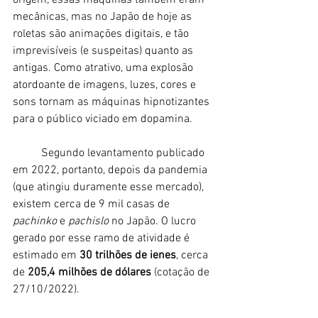
origem, essas máquinas também eram 
mecânicas, mas no Japão de hoje as 
roletas são animações digitais, e tão 
imprevisíveis (e suspeitas) quanto as 
antigas. Como atrativo, uma explosão 
atordoante de imagens, luzes, cores e 
sons tornam as máquinas hipnotizantes 
para o público viciado em dopamina.
	Segundo levantamento publicado 
em 2022, portanto, depois da pandemia 
(que atingiu duramente esse mercado), 
existem cerca de 9 mil casas de 
pachinko
 e 
pachislo
 no Japão. O lucro 
gerado por esse ramo de atividade é 
estimado em 
30 trilhões de ienes
, cerca 
de 
205,4 milhões de dólares 
(cotação de 
27/10/2022). 