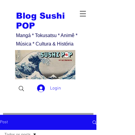
Blog Sushi
POP
Mangá * Tokusatsu * Animê *
Música * Cultura & História
Login
Post
Todos os posts