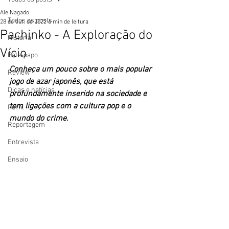
Ale Nagado
Todos os posts
28 de out. de 2022
6 min de leitura
Pachinko - A Exploração do
História
Vício
Bate-papo
Conheça um pouco sobre o mais popular 
Review
jogo de azar japonês, que está 
Dicas e notícias
profundamente inserido na sociedade e 
tem ligações com a cultura pop e o 
Perfil
mundo do crime. 
Reportagem
Entrevista
Ensaio