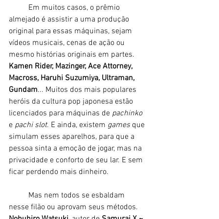
	Em muitos casos, o prêmio 
almejado é assistir a uma produção 
original para essas máquinas, sejam 
vídeos musicais, cenas de ação ou 
mesmo histórias originais em partes. 
Kamen Rider, Mazinger, Ace Attorney, 
Macross, Haruhi Suzumiya, Ultraman, 
Gundam
... Muitos dos mais populares 
heróis da cultura pop japonesa estão 
licenciados para máquinas de 
pachinko 
e 
pachi slot
. E ainda, existem 
games
 que 
simulam esses aparelhos, para que a 
pessoa sinta a emoção de jogar, mas na 
privacidade e conforto de seu lar. E sem 
ficar perdendo mais dinheiro.
	Mas nem todos se esbaldam 
nesse filão ou aprovam seus métodos. 
Nobuhiro Watsuki
, autor de 
Samurai X ~ 