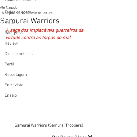
Ale Nagado
Todos os posts
18 de jun. de 2023
6 min de leitura
Samurai Warriors
História
A saga dos implacáveis guerreiros da 
Bate-papo
virtude contra as forças do mal.
Review
Dicas e notícias
Perfil
Reportagem
Entrevista
Ensaio
Samurai Warriors (Samurai Troopers)