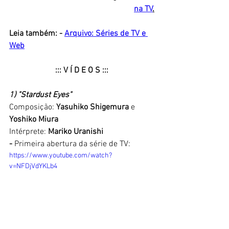
na TV
.
Leia também: - 
Arquivo: Séries de TV e 
Web
::: V Í D E O S :::
1) "Stardust Eyes" 
Composição: 
Yasuhiko Shigemura
 e
Yoshiko Miura
Intérprete: 
Mariko Uranishi
-
 Primeira abertura da série de TV:
https://www.youtube.com/watch?
v=NFDjVdYKLb4