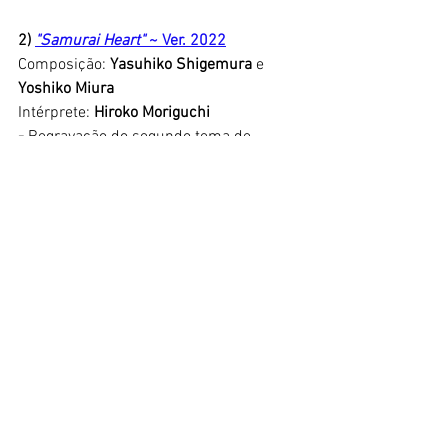
2) 
"Samurai Heart"
 ~ Ver. 2022
Composição: 
Yasuhiko Shigemura
 e
Yoshiko Miura
Intérprete: 
Hiroko Moriguchi
- 
Regravação do segundo tema de 
abertura da série. Vídeo oficial:
https://www.youtube.com/watch?
v=g8VPgDqKbQU
::: FICHA TÉCNICA :::
Título original: Yoroiden Samurai 
Troopers ~ 
鎧伝サムライトルーパー