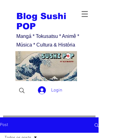
Blog Sushi
POP
Mangá * Tokusatsu * Animê *
Música * Cultura & História
Login
Post
Todos os posts