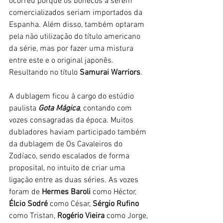
ocorreu porque os bonecos a serem 
comercializados seriam importados da 
Espanha. Além disso, também optaram 
pela não utilização do título americano 
da série, mas por fazer uma mistura 
entre este e o original japonês. 
Resultando no título 
Samurai Warriors
.
A dublagem ficou à cargo do estúdio 
paulista 
Gota Mágica
, contando com 
vozes consagradas da época. Muitos 
dubladores haviam participado também 
da dublagem de Os Cavaleiros do 
Zodíaco, sendo escalados de forma 
proposital, no intuito de criar uma 
ligação entre as duas séries. As vozes 
foram de 
Hermes Baroli
 como Héctor, 
Élcio Sodré
 como César, 
Sérgio Rufino
como Tristan, 
Rogério Vieira
 como Jorge, 