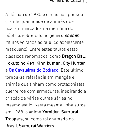
Por Bruno César [*]
A década de 1980 é conhecida por sua 
grande quantidade de animês que 
ficaram marcados na memória do 
público, sobretudo no gênero
shonen
(títulos voltados ao público adolescente 
masculino). Entre estes títulos estão 
clássicos renomados, como 
Dragon Ball
, 
Hokuto no Ken
, 
Kinnikuman
, 
City Hunter
e 
Os Cavaleiros do Zodíaco
. Este último 
tornou-se referência em mangás e 
animês que tinham como protagonistas 
guerreiros com armaduras, inspirando a 
criação de várias outras séries no 
mesmo estilo. Nesta mesma linha surge, 
em 1988, o animê 
Yoroiden Samurai 
Troopers,
 ou como foi chamado no 
Brasil, 
Samurai Warriors
.