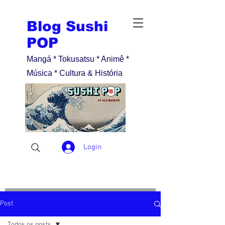
Blog Sushi
POP
Mangá * Tokusatsu * Animê *
Música * Cultura & História
Login
Post
Todos os posts