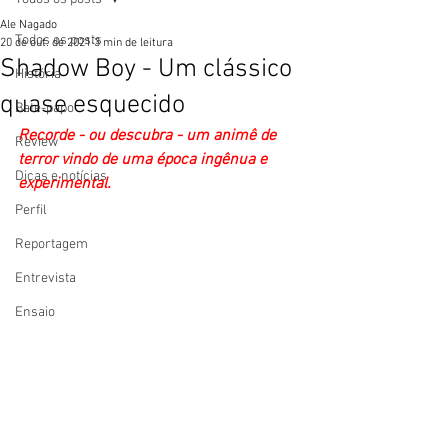
Ale Nagado
Todos os posts
20 de out. de 2021
3 min de leitura
Shadow Boy - Um clássico
História
quase esquecido
Bate-papo
Recorde - ou descubra - um animê de 
Review
terror vindo de uma época ingênua e 
Dicas e notícias
experimental. 
Perfil
Reportagem
Entrevista
Ensaio