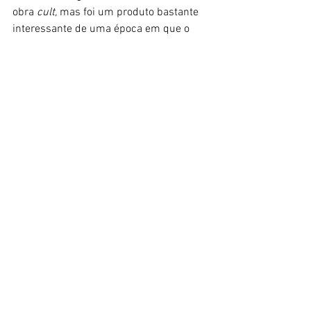
obra 
cult,
 mas foi um produto bastante 
interessante de uma época em que o 
animê crescia como mídia de 
entretenimento e testava fórmulas e 
formatos. 
::: FICHA TÉCNICA :::
Título original: Bouken Shonen Shadar
 ~ 
冒険少年シャダー
("Aventuras do Jovem 