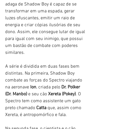
adaga de Shadow Boy é capaz de se 
transformar em uma espada, gerar 
luzes ofuscantes, emitir um raio de 
energia e criar cópias ilusórias de seu 
dono. Assim, ele consegue lutar de igual 
para igual com seu inimigo, que possui 
um bastão de combate com poderes 
similares. 
A série é dividida em duas fases bem 
distintas. Na primeira, Shadow Boy 
combate as forças do Spectro viajando 
na aeronave 
Ion
, criada pelo 
Dr. Polker 
(Dr. Manbo)
 e seu cão 
Xereta (Pokey)
. O 
Spectro tem como assistente um gato 
preto chamado 
Catta 
que, assim como 
Xereta, é antropomórfico e fala. 
Na segunda fase, o cientista e o cão 