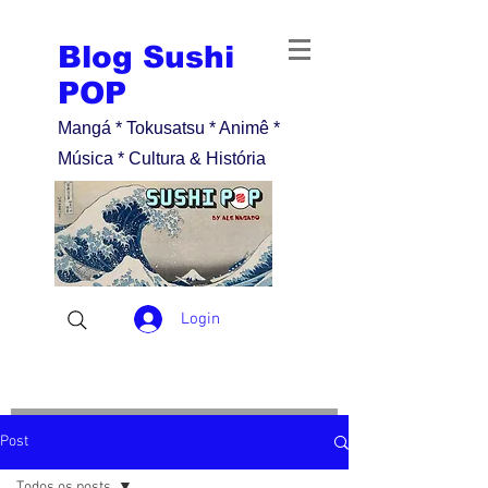
Blog Sushi
POP
Mangá * Tokusatsu * Animê *
Música * Cultura & História
Login
Post
Todos os posts