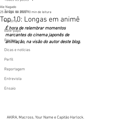
Ale Nagado
Todos os posts
25 de ago. de 2022
10 min de leitura
Top 10: Longas em animê
História
É hora de relembrar momentos 
Bate-papo
marcantes do cinema japonês de 
Review
animação, na visão do autor deste blog.
Dicas e notícias
Perfil
Reportagem
Entrevista
Ensaio
AKIRA, Macross, Your Name e Capitão Harlock.