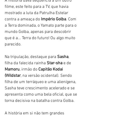
A história dava sequência a um outro 
filme, este feito para a TV, que havia 
mostrado a luta da Patrulha Estelar 
contra a ameaça do 
Império Golba
. Com 
a Terra dominada, o Yamato parte para o 
mundo Golba, apenas para descobrir 
que é a... Terra do futuro! Ou algo muito 
parecido. 
Na tripulação, destaque para 
Sasha
, 
filha da falecida rainha 
Star-sha 
e de 
Mamoru
, irmão do 
Capitão Kodai 
(Wildstar
, na versão ocidental). Sendo 
filha de um terráqueo e uma alienígena, 
Sasha teve crescimento acelerado e se 
apresenta como uma bela oficial, que se 
torna decisiva na batalha contra Golba. 
A história em si não tem grandes 