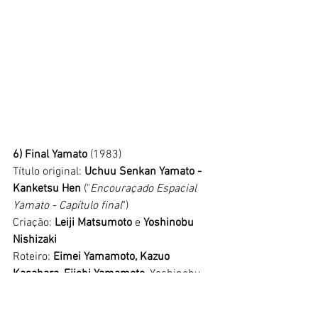
6) Final Yamato 
(1983)
Título original: 
Uchuu Senkan Yamato - 
Kanketsu Hen 
("
Encouraçado Espacial 
Yamato - Capítulo final
")
Criação:
 Leiji Matsumoto
 e
 Yoshinobu 
Nishizaki 
Roteiro: 
Eimei Yamamoto, Kazuo 
Kasahara, Eiichi Yamamoto, 
Yoshinobu 
Nishizaki e 
Toshio Masuda
Direção: 
Tomoharu Katsumata
 e 