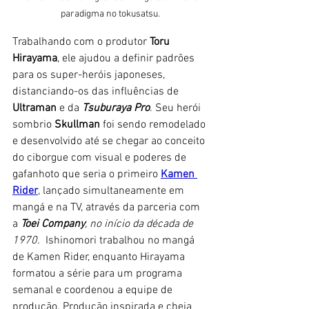
paradigma no tokusatsu.
Trabalhando com o produtor 
Toru 
Hirayama
, ele ajudou a definir padrões 
para os super-heróis japoneses, 
distanciando-os das influências de 
Ultraman
 e da 
Tsuburaya Pro
. Seu herói 
sombrio 
Skullman
 foi sendo remodelado 
e desenvolvido até se chegar ao conceito 
do ciborgue com visual e poderes de 
gafanhoto que seria o primeiro 
Kamen 
Rider
, lançado simultaneamente em 
mangá e na TV, através da parceria com 
a 
Toei Company
, no início da década de 
1970.  
Ishinomori trabalhou no mangá 
de Kamen Rider, enquanto Hirayama 
formatou a série para um programa 
semanal e coordenou a equipe de 
produção. Produção inspirada e cheia 