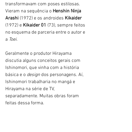
transformavam com poses estilosas. 
Vieram na sequência o 
Henshin Ninja 
Arashi 
(1972) e os androides
 Kikaider
(1972)
e 
Kikaider 01 
(73), sempre feitos 
no esquema de parceria entre o autor e 
a 
Toei
. 
Geralmente o produtor Hirayama 
discutia alguns conceitos gerais com 
Ishinomori, que vinha com a história 
básica e o 
design
 dos personagens. Aí, 
Ishinomori trabalharia no mangá e 
Hirayama na série de TV, 
separadamente. Muitas obras foram 
feitas dessa forma. 
Sendo considerado uma mina de ouro 
pela
 Toei
, Ishinomori elaborou 
personagens e enredos básicos para 