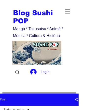
Blog Sushi
POP
Mangá * Tokusatsu * Animê *
Música * Cultura & História
Login
Post
Todos os posts