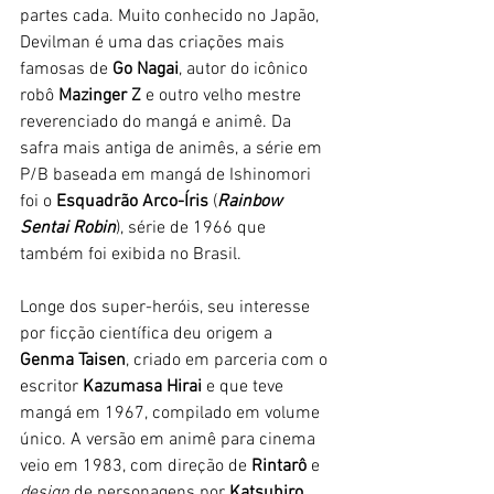
partes cada. Muito conhecido no Japão, 
Devilman é uma das criações mais 
famosas de 
Go Nagai
, autor do icônico 
robô
 Mazinger Z
 e outro velho mestre 
reverenciado do mangá e animê. Da 
safra mais antiga de animês, a série em 
P/B baseada em mangá de Ishinomori 
foi o 
Esquadrão Arco-Íris
 (
Rainbow 
Sentai Robin
), série de 1966 que 
também foi exibida no Brasil. 
Longe dos super-heróis, seu interesse 
por ficção científica deu origem a 
Genma Taisen
, criado em parceria com o 
escritor 
Kazumasa Hirai
 e que teve 
mangá em 1967, compilado em volume 
único. A versão em animê para cinema 
veio em 1983, com direção de 
Rintarô 
e 
design
 de personagens por 
Katsuhiro 