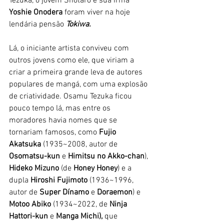
Tezuka, o jovem Shotaro e sua irmã 
Yoshie Onodera
 foram viver na hoje 
lendária pensão 
Tokiwa. 
Lá, o iniciante artista conviveu com 
outros jovens como ele, que viriam a 
criar a primeira grande leva de autores 
populares de mangá, com uma explosão 
de criatividade. Osamu Tezuka ficou 
pouco tempo lá, mas entre os 
moradores havia nomes que se 
tornariam famosos, como
 Fujio 
Akatsuka
 (1935~2008, autor de 
Osomatsu-kun
 e 
Himitsu no Akko-chan
), 
Hideko Mizuno
 (de 
Honey Honey
) e a 
dupla
 Hiroshi Fujimoto 
(1936~1996, 
autor de 
Super Dínamo
 e 
Doraemon
) e
Motoo Abiko 
(1934~2022, de 
Ninja 
Hattori-kun
 e 
Manga Michi), 
que 