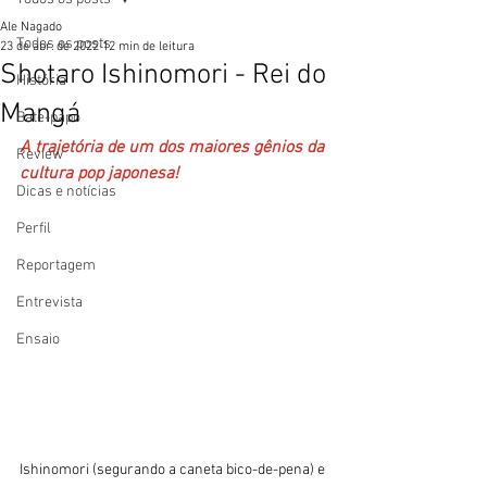
Ale Nagado
Todos os posts
23 de abr. de 2022
12 min de leitura
Shotaro Ishinomori - Rei do
História
Mangá
Bate-papo
A trajetória de um dos maiores gênios da 
Review
cultura pop japonesa!
Dicas e notícias
Perfil
Reportagem
Entrevista
Ensaio
Ishinomori (segurando a caneta bico-de-pena) e 