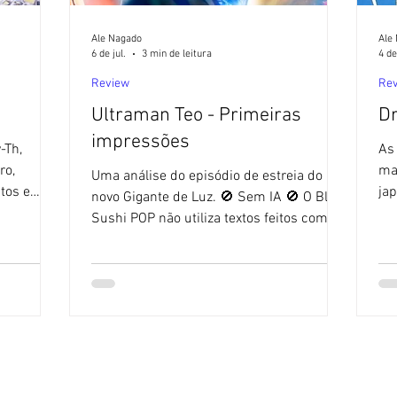
Ale Nagado
Ale
6 de jul.
3 min de leitura
4 de
Review
Re
Ultraman Teo - Primeiras
Dr
impressões
-Th,
As
ro,
ma
Uma análise do episódio de estreia do
tos e
ja
novo Gigante de Luz. 🚫 Sem IA 🚫 O Blog
imachi
🚫 
Sushi POP não utiliza textos feitos com
IA 🚫- O
fei
ajuda de Inteligência Artificial. No curso
 feitos
Em
de veterinária de uma grande
al. [ 1 ]
Bal
universidade japonesa, um aluno
 em
co
transferido tenta se enturmar, de modo
 1 ] Vem
de
um tanto desajeitado. Seu nome é Ibuki
ma
Mitsuishi, e carrega dentro de si um
próxima
ain
segredo e uma grande tristeza. Ele é um
ra
Go
alienígena que vive disfarçado de humano