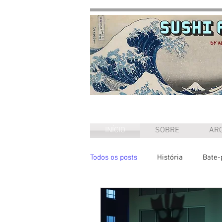
INÍCIO
SOBRE
ARQ
Todos os posts
História
Bate-
Entrevista
Ensaio