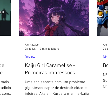
Ale Nagado
Ale
28 de jul.
3 min de leitura
26 d
Review
Dic
de
Kaiju Girl Caramelise -
Bo
te
Primeiras impressões
NE
Gu
a mais
Uma adolescente com um problema
Oha
radicional
gigantesco, capaz de destruir cidades
Sa
a, com
inteiras. Akaishi Kuroe, a menina-kaiju. 🚫
Se
A 🚫 O
Sem IA 🚫 O Blog Sushi POP não utiliza
tex
 feitos
textos feitos com ajuda de Inteligência