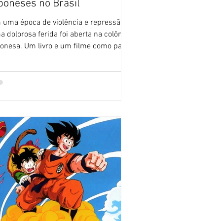
poneses no Brasil
 uma época de violência e repressão,
 dolorosa ferida foi aberta na colônia
ponesa. Um livro e um filme como parte
 uma jornada em busca de justiça. 🚫
m IA 🚫 O Blog Sushi POP não publica
tos feitos com ajuda de Inteligência
ificial. Todos os textos por Alexandre
gado, exceto quando indicado. A
gração japonesa no Brasil, iniciada em
08, iniciou um fluxo de trabalhadores
e vieram aos milhares para trabalhar
lavoura, em especial na de café. Todos