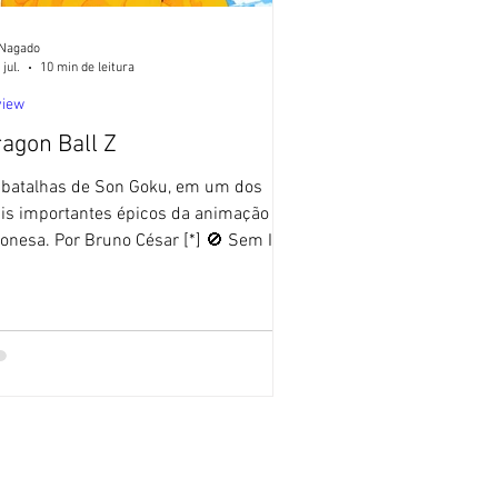
 Nagado
 jul.
10 min de leitura
view
agon Ball Z
 batalhas de Son Goku, em um dos
is importantes épicos da animação
ponesa. Por Bruno César [*] 🚫 Sem IA
O Blog Sushi POP não utiliza textos
tos com ajuda de Inteligência Artificial.
 12 de abril de 1989, o animê Dragon
l chegava ao fim na televisão japonesa
m um total de 153 episódios, exibidos
sde 1986. Porém, a obra baseada no
ngá homônimo de Akira Toriyama
da não havia coberto toda a saga de
ku e seus amigos. O mangá publicado