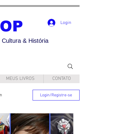
POP
Login
Cultura & História
MEUS LIVROS
CONTATO
m
Login/Registre-se