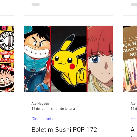
Art
ial. Todos
Artificial. Todos os textos por Alexandre
Nag
 exceto
Nagado, exceto quando indicado. Não é
Co
aberturas
fácil ser adolescente, ainda mais para um
no
ja em
menina com um problema que vai muito
um
oram
além das espinhas e inseguranças
Bat
 das
causadas pelas mudanças hormonais da
su
tas
puberdade. A estudante do ensino médio
Akaishi Kuroe carre
Ale Nagado
Ale
19 de jul.
6 min de leitura
15 d
Dicas e notícias
His
Boletim Sushi POP 172
A 