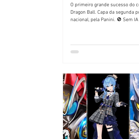
O primeiro grande sucesso do c
Dragon Ball. Capa da segunda p
nacional, pela Panini. 🚫 Sem IA
Sushi POP não utiliza textos fei
ajuda de Inteligência Artificial. 
simpática e pacata Vila Pinguim,
solitário e atrapalhado cientist
Norimaki. Na verdade, "atrapalh
chega a ser um elogio, pois ele
verdadeiro pateta. Mas, entre u
e outro, consegue criar máquin
incríveis, como a androide Arale
considera