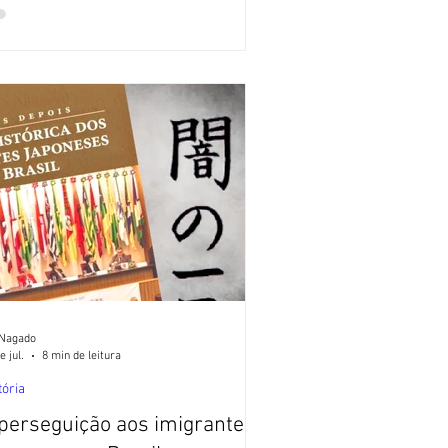
ificial. Todos os textos por Alexandre
ado, exceto quando indicado. [ 1 ]
m-Battler V ganha curta-metragem e
va figura: No gênero dos Super Robots,
 dos grandes clássicos é a série Com-
tler V, que está completou 50 anos de
a estreia. Com
 Nagado
e jul.
8 min de leitura
tória
perseguição aos imigrantes