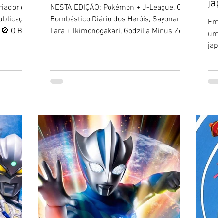
ja
riador de
NESTA EDIÇÃO: Pokémon + J-League, O
ublicação
Bombástico Diário dos Heróis, Sayonara
Em
 🚫 O Blog
Lara + Ikimonogakari, Godzilla Minus Zero,
uma
tos com
KINGDOM + Kenshi Yonezu e mais! O
ja
Na
Diário dos Heróis, Pokémon, Sayonará
de
 vive o
Lara. 🚫 Sem IA 🚫- O Blog Sushi POP não
Se
a Senbe
utiliza textos feitos com ajuda de
tex
ado"
Inteligência Artificial. [ 1 ] Parceria entre
Art
 é um
Pokémon e a J-League, a liga profissional
Na
m desastre
de futebol japonês: Cinderace A J-League,
imi
as
a liga oficial de futebol do Japão,
19
, que ele
anunciou no dia 6 de julho uma grande
qu
parceria co
na 
v