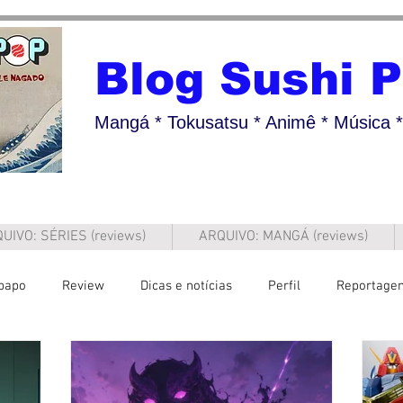
Blog Sushi 
Mangá * Tokusatsu * Animê * Música * 
UIVO: SÉRIES (reviews)
ARQUIVO: MANGÁ (reviews)
papo
Review
Dicas e notícias
Perfil
Reportage