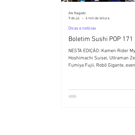
Ale Nagado
9 de jul.
6 min de leitura
Dicas e notícias
Boletim Sushi POP 171
NESTA EDIÇÃO: Kamen Rider My
Hoshimachi Suisei, Ultraman Ze
Fumiya Fujii, Robô Gigante, even
mais! Kamen Rider My-Th, Hosh
Suisei e Ultraman Zero. 🚫 Sem 
Blog Sushi POP não utiliza textos
com ajuda de Inteligência Artifici
Kamen Rider My-Th: nova série
produção! Kamen Rider My-Th [
aí: Kamen Rider My-Th: A Toei Company
divulgou novo trailer para sua 
série, Kamen Rider My-Th, que i