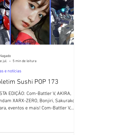
 Nagado
e jul.
5 min de leitura
as e notícias
letim Sushi POP 173
STA EDIÇÃO: Com-Battler V, AKIRA,
ndam XARX-ZERO, Bonjiri, Sakurako
ra, eventos e mais! Com-Battler V,
kurako Ohara, Gundam XARX-ZERO 🚫
m IA 🚫- O Blog Sushi POP não utiliza
tos feitos com ajuda de Inteligência