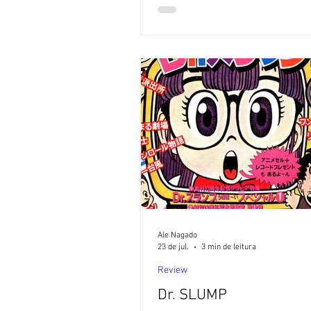
com ajuda de Inteligência Artific
os textos por Alexandre Nagado,
quando indicado. No Japão, as 
e encerramentos de séries - se
animê ou tokusatsu - sempre f
tratadas como parte importante
obras, e não apenas como vinhe
musicais. O segmento da
Ale Nagado
23 de jul.
3 min de leitura
Review
Dr. SLUMP