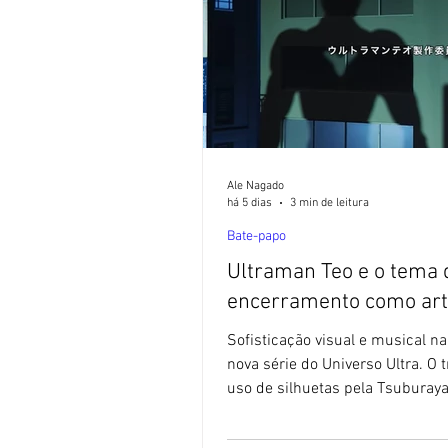
Ale Nagado
há 5 dias
3 min de leitura
Bate-papo
Ultraman Teo e o tema 
encerramento como ar
Sofisticação visual e musical n
nova série do Universo Ultra. O t
uso de silhuetas pela Tsuburay
uma nova abordagem. 🚫 Sem I
Blog Sushi POP não utiliza textos