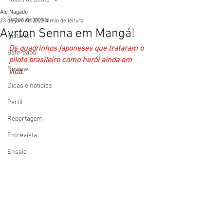
Ale Nagado
Todos os posts
23 de jan. de 2022
4 min de leitura
Ayrton Senna em Mangá!
História
Os quadrinhos japoneses que trataram o 
Bate-papo
piloto brasileiro como herói ainda em 
Review
vida.
Dicas e notícias
Perfil
Reportagem
Entrevista
Ensaio