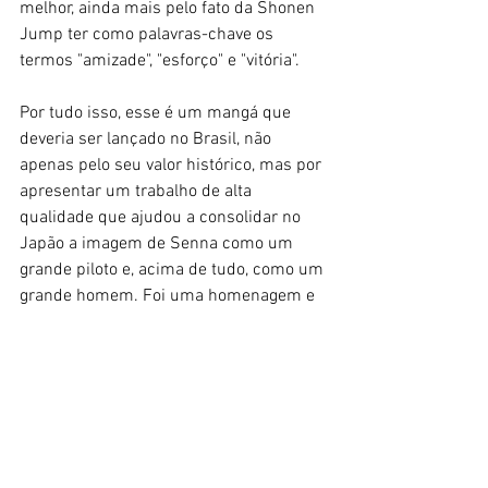
melhor, ainda mais pelo fato da Shonen 
Jump ter como palavras-chave os 
termos "amizade", "esforço" e "vitória".
Por tudo isso, esse é um mangá que 
deveria ser lançado no Brasil, não 
apenas pelo seu valor histórico, mas por 
apresentar um trabalho de alta 
qualidade que ajudou a consolidar no 
Japão a imagem de Senna como um 
grande piloto e, acima de tudo, como um 
grande homem. Foi uma homenagem e 
tanto ao eterno tricampeão.
Em entrevistas, Senna dizia que quando 
criança era grande fã do animê 
Speed 
Racer
, e isso o teria influenciado a 
querer ser piloto de corridas também. 
Ao se tornar, ele também, um herói da 