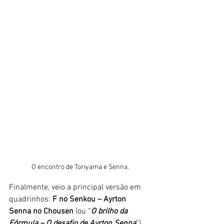
O encontro de Toriyama e Senna.
Finalmente, veio a principal versão em 
quadrinhos: 
F no Senkou – Ayrton 
Senna no Chousen
 (ou “
O brilho da 
Fórmula – O desafio de Ayrton Senna
”), 