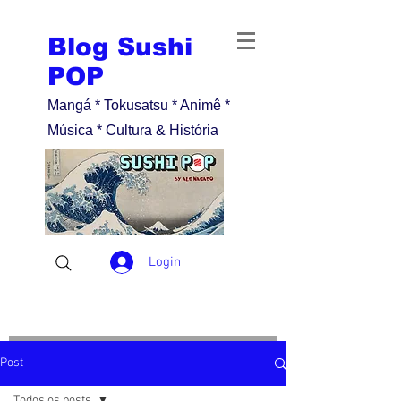
Blog Sushi
POP
Mangá * Tokusatsu * Animê *
Música * Cultura & História
Login
Post
Todos os posts