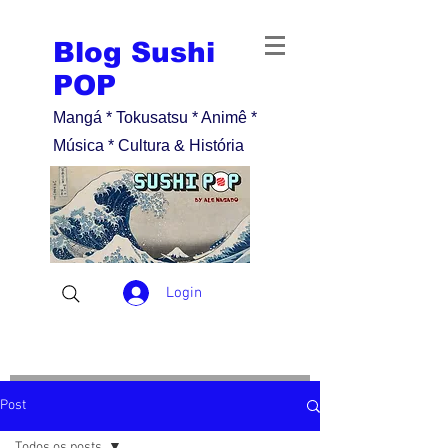
Blog Sushi
POP
Mangá * Tokusatsu * Animê *
Música * Cultura & História
Login
Post
Todos os posts