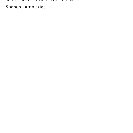
periodicidade semanal que a revista 
Shonen Jump
 exige. 