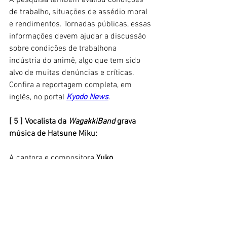
A pesquisa também avaliou condições 
de trabalho, situações de assédio moral 
e rendimentos. Tornadas públicas, essas 
informações devem ajudar a discussão 
sobre condições de trabalhona  
indústria do animê, algo que tem sido 
alvo de muitas denúncias e críticas. 
Confira a reportagem completa, em 
inglês, no portal 
Kyodo News
. 
[ 5 ] Vocalista da 
WagakkiBand
 grava 
música de Hatsune Miku:
A cantora e compositora 
Yuko 
Suzuhana
, da 
WagakkiBand
, tem uma 
carreira solo e também um canal 
pessoal, onde eventualmente posta
covers
 de algumas de suas canções 
favoritas. Um de seus vídeos mais 