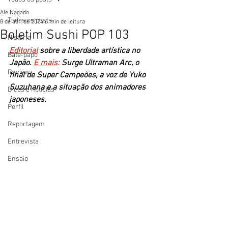
Ale Nagado
Todos os posts
8 de abr. de 2024
6 min de leitura
Boletim Sushi POP 103
História
Editorial
 sobre a liberdade artística no 
Bate-papo
Japão. 
E mais
: 
Surge Ultraman Arc, o 
Review
final de Super Campeões, a voz de Yuko 
Suzuhana e a situação dos animadores 
Dicas e notícias
japoneses.
Perfil
Reportagem
Entrevista
Ensaio