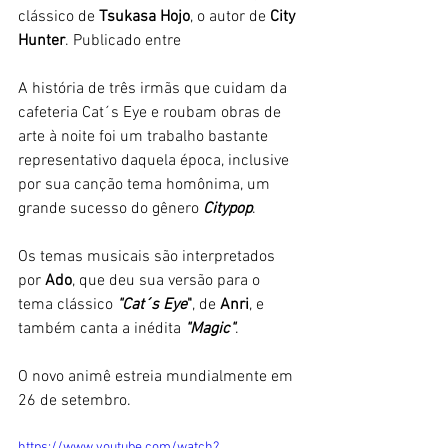
clássico de 
Tsukasa Hojo
, o autor de 
City 
Hunter
. Publicado entre 
A história de três irmãs que cuidam da 
cafeteria Cat´s Eye e roubam obras de 
arte à noite foi um trabalho bastante 
representativo daquela época, inclusive 
por sua canção tema homônima, um 
grande sucesso do gênero 
Citypop
. 
Os temas musicais são interpretados 
por 
Ado
, que deu sua versão para o 
tema clássico 
"Cat´s Eye
"
, de 
Anri
, e 
também canta a inédita 
"Magic"
. 
O novo animê estreia mundialmente em 
26 de setembro. 
https://www.youtube.com/watch?