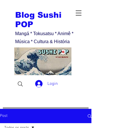
Blog Sushi
POP
Mangá * Tokusatsu * Animê *
Música * Cultura & História
Login
Post
Todos os posts