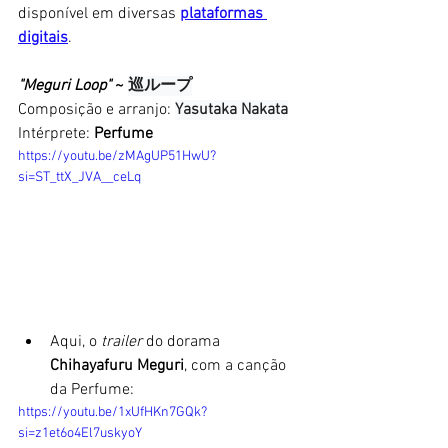
disponível em diversas 
plataformas 
digitais
. 
"Meguri Loop"
 ~ 
巡ループ
Composição e arranjo: 
Yasutaka Nakata
Intérprete: 
Perfume
https://youtu.be/zMAgUP51HwU?
si=ST_ttX_JVA__ceLq
Aqui, o
 trailer
 do dorama 
Chihayafuru Meguri
, com a canção 
da Perfume: 
https://youtu.be/1xUfHKn7GQk?
si=z1et6o4El7uskyoY