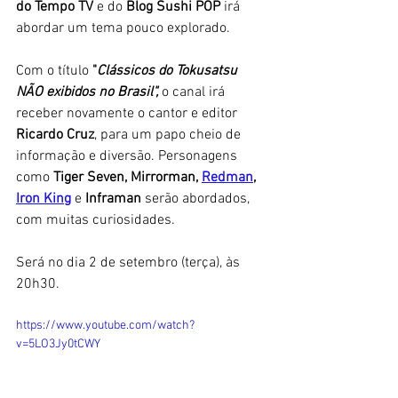
do Tempo TV
 e do
 Blog Sushi POP
 irá 
abordar um tema pouco explorado. 
Com o título 
"
Clássicos do Tokusatsu 
NÃO exibidos no Brasil",
 o canal irá 
receber novamente o cantor e editor 
Ricardo Cruz
, para um papo cheio de 
informação e diversão. Personagens 
como 
Tiger Seven, Mirrorman, 
Redman
, 
Iron King
e 
Inframan 
serão abordados, 
com muitas curiosidades. 
Será no dia 2 de setembro (terça), às 
20h30. 
https://www.youtube.com/watch?
v=5LO3Jy0tCWY