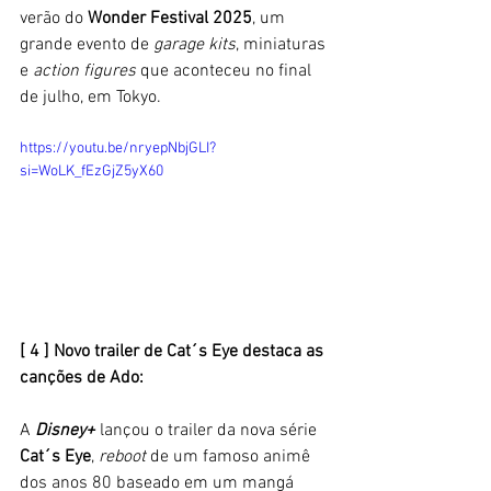
verão do 
Wonder Festival 2025
, um 
grande evento de
 garage kits
, miniaturas 
e 
action figures
 que aconteceu no final 
de julho, em Tokyo. 
https://youtu.be/nryepNbjGLI?
si=WoLK_fEzGjZ5yX60
[ 4 ] Novo trailer de Cat´s Eye destaca as 
canções de Ado: 
A 
Disney+
 lançou o trailer da nova série 
Cat´s Eye
, 
reboot
 de um famoso animê 
dos anos 80 baseado em um mangá 