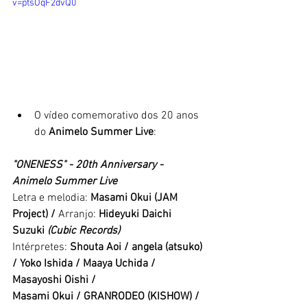
v=ptsOqF2dvQ0
O vídeo comemorativo dos 20 anos 
do 
Animelo Summer Live
:
"ONENESS" - 20th Anniversary - 
Animelo Summer Live
Letra e melodia: 
Masami Okui (JAM 
Project) / 
Arranjo: 
Hideyuki Daichi 
Suzuki 
(Cubic Records)
Intérpretes: 
Shouta Aoi / angela (atsuko) 
/ Yoko Ishida / Maaya Uchida / 
Masayoshi Oishi /
Masami Okui / GRANRODEO (KISHOW) / 