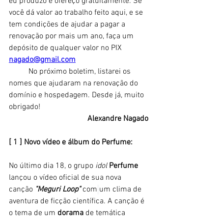
eu produzo e ofereço gratuitamente. Se 
você dá valor ao trabalho feito aqui, e se 
tem condições de ajudar a pagar a 
renovação por mais um ano, faça um 
depósito de qualquer valor no PIX 
nagado@gmail.com
	No próximo boletim, listarei os 
nomes que ajudaram na renovação do 
domínio e hospedagem. Desde já, muito 
obrigado!
Alexandre Nagado
[ 1 ] Novo vídeo e álbum do Perfume: 
No último dia 18, o grupo
 idol
Perfume
lançou o vídeo oficial de sua nova 
canção 
"Meguri Loop" 
com
um clima de 
aventura de ficção científica. A canção é 
o tema de um 
dorama 
de temática 