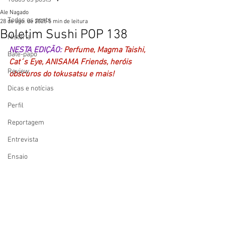
Ale Nagado
Todos os posts
28 de ago. de 2025
5 min de leitura
Boletim Sushi POP 138
História
NESTA EDIÇÃO: 
Perfume, Magma Taishi, 
Bate-papo
Cat´s Eye, ANISAMA Friends, heróis 
Review
obscuros do tokusatsu e mais! 
Dicas e notícias
Perfil
Reportagem
Entrevista
Ensaio