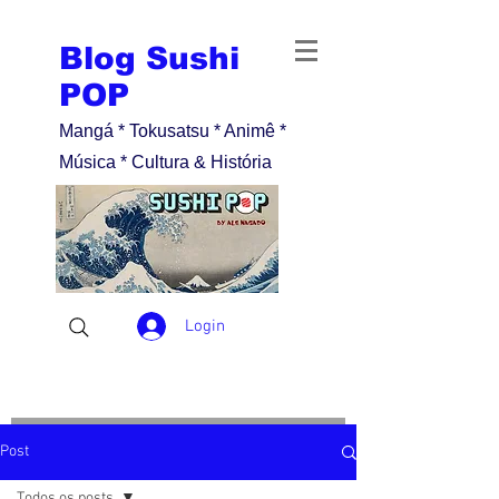
Blog Sushi
POP
Mangá * Tokusatsu * Animê *
Música * Cultura & História
Login
Post
Todos os posts