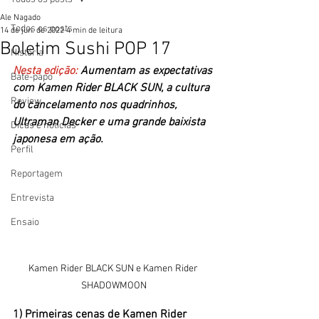
Ale Nagado
Todos os posts
14 de jun. de 2022
4 min de leitura
Boletim Sushi POP 17
História
Nesta edição: 
Aumentam as expectativas 
Bate-papo
com Kamen Rider BLACK SUN, a cultura 
Review
do cancelamento nos quadrinhos, 
Ultraman Decker e uma grande baixista 
Dicas e notícias
japonesa em ação.
Perfil
Reportagem
Entrevista
Ensaio
Kamen Rider BLACK SUN e Kamen Rider 
SHADOWMOON
1) Primeiras cenas
de Kamen Rider 