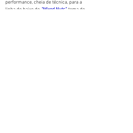
performance, cheia de técnica, para a 
linha de baixo de
 "
Mixed Nuts"
, tema de 
abertura de 
SPY x FAMILY
,
lançada pela 
banda 
Official HIGE DANdism
. 
A grande habilidade de Mina já chamou 
a atenção do 
YouTuber
 americano 
Davie504
, um mestre do baixo que, além 
de executar grandes performances, 
também promove excelentes músicos 
em seu canal. 
https://www.youtube.com/watch?v=rvo-
H9ftoYE