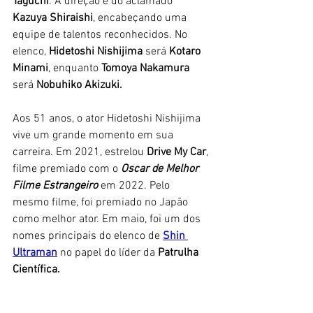
Taguchi
. A direção é do aclamado 
Kazuya Shiraishi
, encabeçando uma 
equipe de talentos reconhecidos. No 
elenco, 
Hidetoshi Nishijima 
será 
Kotaro 
Minami
, enquanto 
Tomoya Nakamura
será 
Nobuhiko Akizuki.
Aos 51 anos, o ator Hidetoshi Nishijima 
vive um grande momento em sua 
carreira. Em 2021, estrelou
 Drive My Car
, 
filme premiado com o 
Oscar de Melhor 
Filme Estrangeiro 
em 2022. Pelo 
mesmo filme, foi premiado no Japão 
como melhor ator. Em maio, foi um dos 
nomes principais do elenco de 
Shin 
Ultraman
 no papel do líder da 
Patrulha 
Científica. 