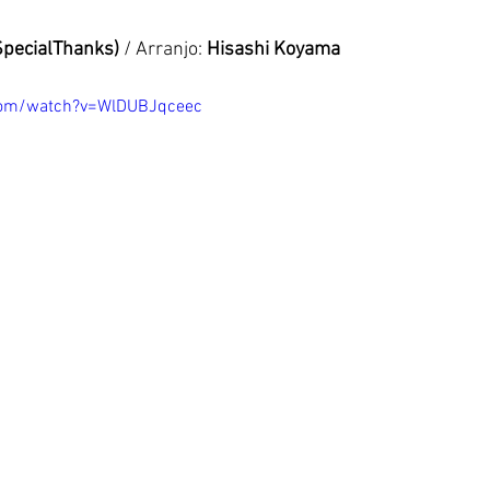
SpecialThanks)
 / Arranjo: 
Hisashi Koyama
com/watch?v=WlDUBJqceec