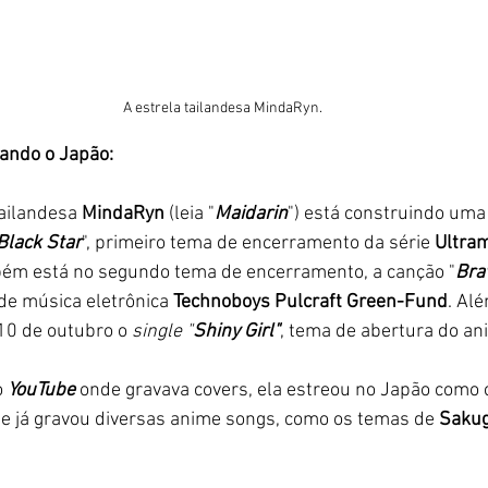
A estrela tailandesa MindaRyn.
ando o Japão:
ailandesa
 MindaRyn
 (leia "
Maidarin
") está construindo uma 
Black Star
", primeiro tema de encerramento da série 
Ultram
bém está no segundo tema de encerramento, a canção "
Bra
de música eletrônica 
Technoboys Pulcraft Green-Fund
. Alé
 10 de outubro o 
single "
Shiny Girl"
, tema de abertura do an
 
YouTube
 onde gravava covers, ela estreou no Japão como 
e já gravou diversas anime songs, como os temas de 
Saku