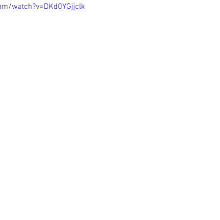
om/watch?v=DKd0YGjjclk