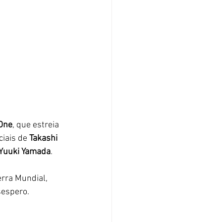
 One
, que estreia 
iais de 
Takashi 
Yuuki Yamada
. 
rra Mundial, 
sespero. 