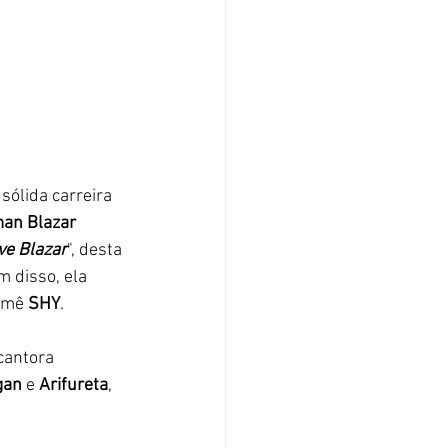
sólida carreira 
an Blazar 
ve Blazar
", desta 
m disso, ela 
imê 
SHY
. 
cantora 
gan
 e
 Arifureta
, 