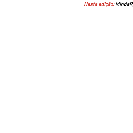
Nesta edição:
 MindaRy