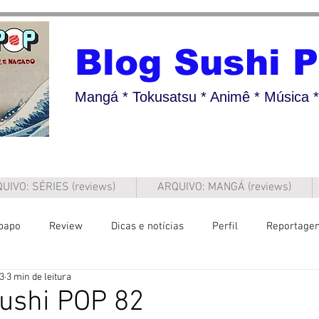
Blog Sushi 
Mangá * Tokusatsu * Animê * Música * 
UIVO: SÉRIES (reviews)
ARQUIVO: MANGÁ (reviews)
papo
Review
Dicas e notícias
Perfil
Reportage
23
3 min de leitura
ushi POP 82