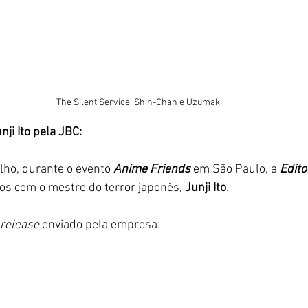
The Silent Service, Shin-Chan e Uzumaki.
ji Ito pela JBC:
lho, durante o evento 
Anime Friends
 em São Paulo, a
 Edit
os com o mestre do terror japonês, 
Junji Ito
. 
 release
 enviado pela empresa: