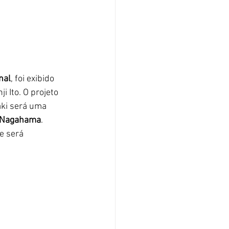
nal
, foi exibido 
 Ito. O projeto 
aki será uma 
i Nagahama
. 
e será 