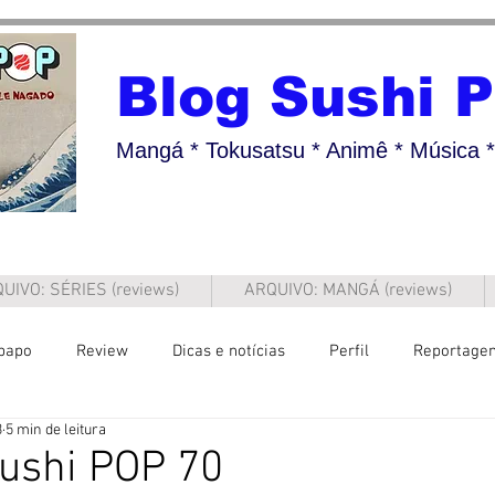
Blog Sushi 
Mangá * Tokusatsu * Animê * Música * 
UIVO: SÉRIES (reviews)
ARQUIVO: MANGÁ (reviews)
papo
Review
Dicas e notícias
Perfil
Reportage
3
5 min de leitura
ushi POP 70