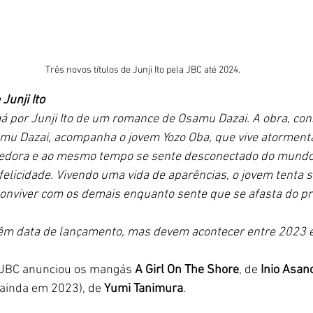
Três novos títulos de Junji Ito pela JBC até 2024.
Junji Ito
 por Junji Ito de um romance de Osamu Dazai. A obra, con
amu Dazai, acompanha o jovem Yozo Oba, que vive atorment
edora e ao mesmo tempo se sente desconectado do mundo 
felicidade. Vivendo uma vida de aparências, o jovem tenta 
onviver com os demais enquanto sente que se afasta do pró
 têm data de lançamento, mas devem acontecer entre 2023 e
 JBC anunciou os mangás 
A Girl On The Shore
, de
 Inio Asan
(ainda em 2023), de 
Yumi Tanimura
. 