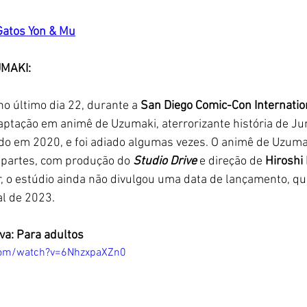
 Gatos Yon & Mu
UMAKI:
 no último dia 22, durante a 
San Diego Comic-Con Internatio
aptação em animê de Uzumaki, aterrorizante história de Junji
ado em 2020, e foi adiado algumas vezes. O animê de Uzum
 partes, com produção do 
Studio Drive
 e direção de
 Hirosh
r, o estúdio ainda não divulgou uma data de lançamento, qu
al de 2023.
iva: Para adultos
com/watch?v=6NhzxpaXZn0