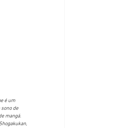
me é um 
 sono de 
de mangá. 
 Shogakukan, 