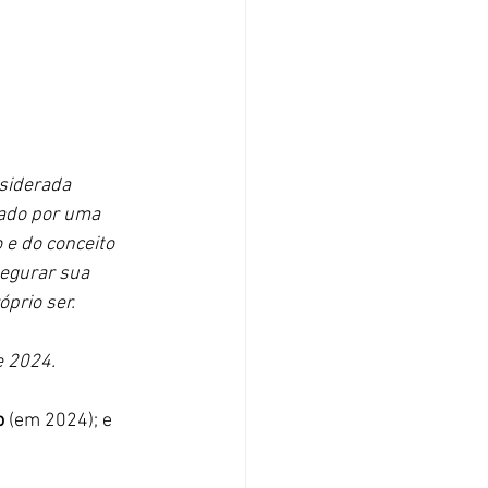
siderada 
ado por uma 
e do conceito 
segurar sua 
prio ser.
 2024. 
o 
(em 2024); e 