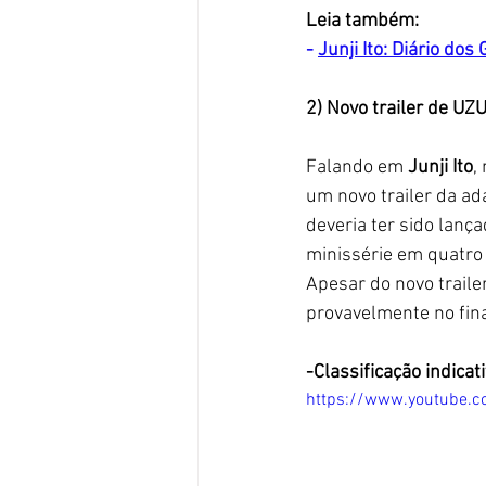
Leia também: 
- 
Junji Ito: Diário dos
2) Novo trailer de UZ
Falando em 
Junji Ito
,
um novo trailer da ad
deveria ter sido lanç
minissérie em quatro
Apesar do novo traile
provavelmente no fin
-Classificação indicat
https://www.youtube.