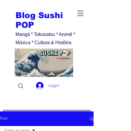
Blog Sushi
POP
Mangá * Tokusatsu * Animê *
Música * Cultura & História
Login
Post
Todos os posts