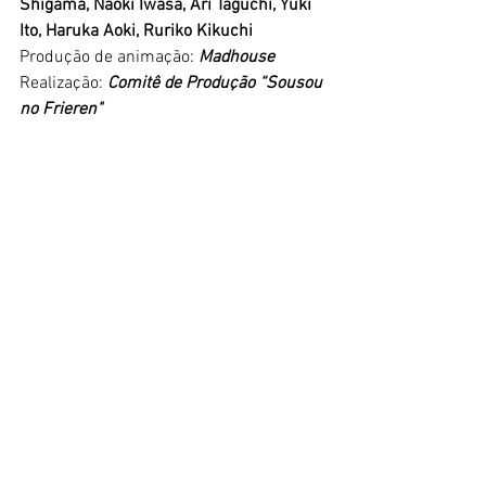
Shigama, Naoki Iwasa, Ari Taguchi, Yuki 
Ito, Haruka Aoki, Ruriko Kikuchi
Produção de animação:
 Madhouse
Realização: 
Comitê de Produção “Sousou 
no Frieren"
ELENCO
Frieren: 
Atsumi Tanezaki
Fern: 
Kana Ichinose
Stark: 
Chiaki Kobayashi
Himmel: 
Nobuhiko Okamoto
Heiter: 
Hiroki Touchi
Eisen: 
Youji Ueda
Flamme: 
Atsuko Tanaka
Sein:
 Yuuichi Nakamura
Denken: 
Jiro Saito
Richter: 
Eiji Hanawa
Lawine: 
Sayumi Suzushiro
Kanne: 
Azumi Waki