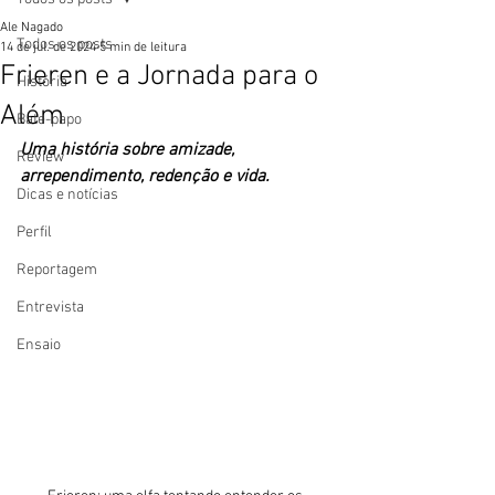
Ale Nagado
Todos os posts
14 de jul. de 2024
5 min de leitura
Frieren e a Jornada para o
História
Além
Bate-papo
Uma história sobre amizade, 
Review
arrependimento, redenção e vida. 
Dicas e notícias
Perfil
Reportagem
Entrevista
Ensaio