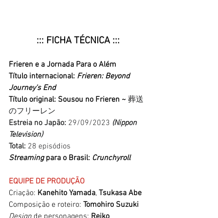
::: FICHA TÉCNICA :::
Frieren e a Jornada Para o Além
Título internacional: 
Frieren: Beyond 
Journey's End
Título original: Sousou no Frieren ~
葬送
のフリーレン
Estreia no Japão: 
29/09/2023 
(Nippon 
Television)
Total: 
28 episódios
Streaming
 para o Brasil: 
Crunchyroll
EQUIPE DE PRODUÇÃO
Criação: 
Kanehito Yamada
, 
Tsukasa Abe
Composição e roteiro: 
Tomohiro Suzuki
Design 
de personagens: 
Reiko 