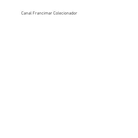
Canal Francimar Colecionador
BLOGOSFERA - Blogs de cultura pop