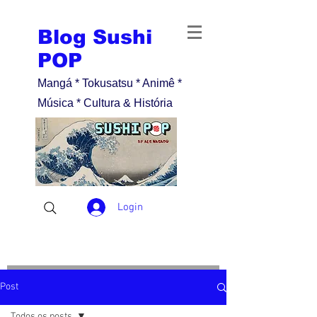
Blog Sushi
POP
Mangá * Tokusatsu * Animê *
Música * Cultura & História
Login
Post
Todos os posts