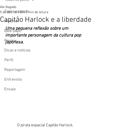
Ale Nagado
Todos os posts
5 de dez. de 2024
2 min de leitura
Capitão Harlock e a liberdade
História
Uma pequena reflexão sobre um 
Bate-papo
importante personagem da cultura pop 
Review
japonesa. 
Dicas e notícias
Perfil
Reportagem
Entrevista
Ensaio
O pirata espacial Capitão Harlock. 