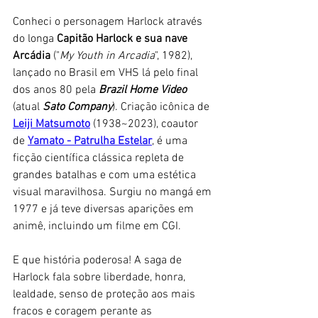
Conheci o personagem Harlock através 
do longa 
Capitão Harlock e sua nave 
Arcádia 
("
My Youth in Arcadia
", 1982), 
lançado no Brasil em VHS lá pelo final 
dos anos 80 pela 
Brazil Home Video
(atual 
Sato Company
). Criação icônica de
Leiji Matsumoto
 (1938~2023), coautor 
de 
Yamato - Patrulha Estelar
, é uma 
ficção científica clássica repleta de 
grandes batalhas e com uma estética 
visual maravilhosa. Surgiu no mangá em 
1977 e já teve diversas aparições em 
animê, incluindo um filme em CGI. 
E que história poderosa! A saga de 
Harlock fala sobre liberdade, honra, 
lealdade, senso de proteção aos mais 
fracos e coragem perante as 