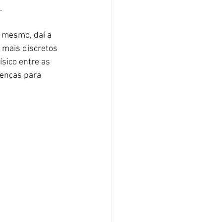
.
 mesmo, daí a 
 mais discretos 
sico entre as 
renças para 