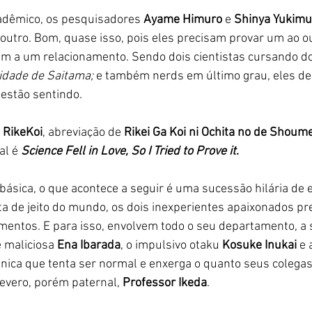
adêmico, os pesquisadores 
Ayame Himuro
 e 
Shinya Yukimu
outro. Bom, quase isso, pois eles precisam provar um ao o
em a um relacionamento. Sendo dois cientistas cursando d
idade de Saitama;
 e também nerds em último grau, eles de
 estão sentindo. 
 
RikeKoi
, abreviação de 
Rikei Ga Koi ni Ochita no de Shoume
al é 
Science Fell in Love, So I Tried to Prove it
.
ásica, o que acontece a seguir é uma sucessão hilária de 
ta de jeito do mundo, os dois inexperientes apaixonados pr
mentos. E para isso, envolvem todo o seu departamento, a 
 maliciosa 
Ena Ibarada
, o impulsivo otaku 
Kosuke Inukai
 e 
única que tenta ser normal e enxerga o quanto seus colegas
evero, porém paternal, 
Professor Ikeda
.