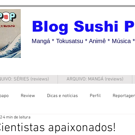
Blog Sushi 
Mangá * Tokusatsu * Animê * Música * 
UIVO: SÉRIES (reviews)
ARQUIVO: MANGÁ (reviews)
papo
Review
Dicas e notícias
Perfil
Reportage
22
4 min de leitura
Cientistas apaixonados!