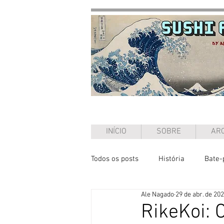
INÍCIO
SOBRE
ARQ
Todos os posts
História
Bate-
Ale Nagado
29 de abr. de 20
Ensaio
RikeKoi: 