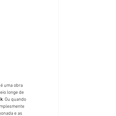
, é uma obra 
eio longe de 
lk
. Ou quando 
simplesmente 
xonada e as 