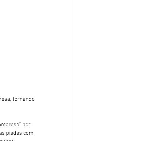
onesa, tornando 
amoroso" por 
as piadas com 