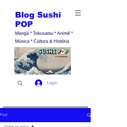
Blog Sushi
POP
Mangá * Tokusatsu * Animê *
Música * Cultura & História
Login
Post
Todos os posts