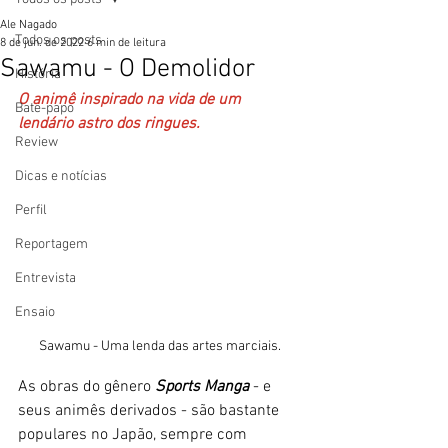
Ale Nagado
Todos os posts
8 de jun. de 2022
6 min de leitura
Sawamu - O Demolidor
História
O animê inspirado na vida de um 
Bate-papo
lendário astro dos ringues.
Review
Dicas e notícias
Perfil
Reportagem
Entrevista
Ensaio
Sawamu - Uma lenda das artes marciais.
As obras do gênero
 Sports Manga
 - e 
seus animês derivados - são bastante 
populares no Japão, sempre com 