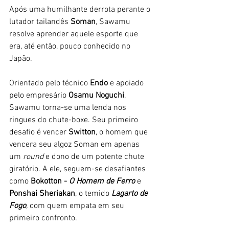
Após uma humilhante derrota perante o 
lutador tailandês
 Soman
, Sawamu 
resolve aprender aquele esporte que 
era, até então, pouco conhecido no 
Japão.
Orientado pelo técnico 
Endo 
e apoiado 
pelo empresário 
Osamu Noguchi
, 
Sawamu torna-se uma lenda nos 
ringues do chute-boxe. Seu primeiro 
desafio é vencer 
Switton
, o homem que 
vencera seu algoz Soman em apenas 
um 
round 
e dono de um potente chute 
giratório. A ele, seguem-se desafiantes 
como
 Bokotton - 
O Homem de Ferro 
e 
Ponshai Sheriakan
, o temido
Lagarto de 
Fogo
, 
com quem empata em seu 
primeiro confronto. 