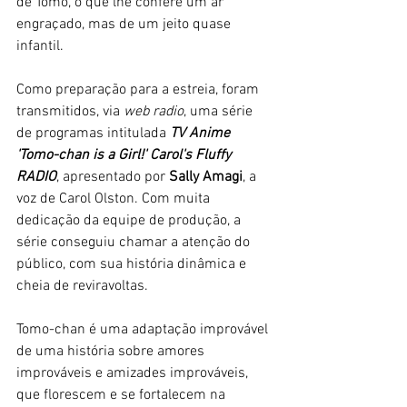
de Tomo, o que lhe confere um ar 
engraçado, mas de um jeito quase 
infantil.
Como preparação para a estreia, foram 
transmitidos, via 
web radio
, uma série 
de programas intitulada 
TV Anime 
'Tomo-chan is a Girl!' Carol's Fluffy 
RADIO
, apresentado por 
Sally Amagi
, a 
voz de Carol Olston. Com muita 
dedicação da equipe de produção, a 
série conseguiu chamar a atenção do 
público, com sua história dinâmica e 
cheia de reviravoltas.
Tomo-chan é uma adaptação improvável 
de uma história sobre amores 
improváveis e amizades improváveis, 
que florescem e se fortalecem na 