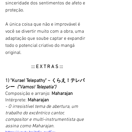
sinceridade dos sentimentos de afeto e 
proteção. 
A única coisa que não e improvável é 
você se divertir muito com a obra, uma 
adaptação que soube captar e expandir 
todo o potencial criativo do mangá 
original. 
::: E X T R A S :::
1) "Kurae! Telepathy" ~ 
くらえ！テレパ
シー
("Vamos! Telepatia")
Composição e arranjo: 
Maharajan
Intérprete: 
Maharajan
- O irresistível tema de abertura, um 
trabalho do excêntrico cantor, 
compositor e multi-instrumentista que 
assina como Maharajan.