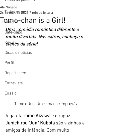
Ale Nagado
Todos os posts
26 de mar. de 2023
7 min de leitura
Tomo-chan is a Girl!
História
Uma comédia romântica diferente e 
Bate-papo
muito divertida. Nos extras, conheça o 
Review
elenco da série!
Dicas e notícias
Perfil
Reportagem
Entrevista
Ensaio
Tomo e Jun: Um romance improvável.
A garota 
Tomo Aizawa
 e o rapaz 
Junichirou "Jun" Kubota 
são vizinhos e 
amigos de infância. Com muito 