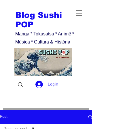
Blog Sushi
POP
Mangá * Tokusatsu * Animê *
Música * Cultura & História
Login
Post
Todos os posts