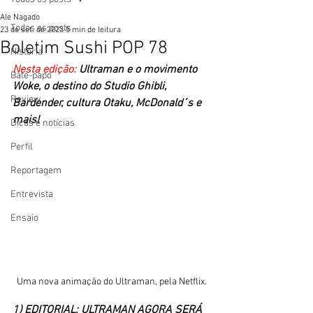
Ale Nagado
Todos os posts
23 de set. de 2023
5 min de leitura
Boletim Sushi POP 78
História
Nesta edição: 
Ultraman e o movimento 
Bate-papo
Woke, o destino do Studio Ghibli, 
Review
Bardender, cultura Otaku, McDonald´s e 
mais!
Dicas e notícias
Perfil
Reportagem
Entrevista
Ensaio
Uma nova animação do Ultraman, pela Netflix.
1) EDITORIAL: ULTRAMAN AGORA SERÁ 