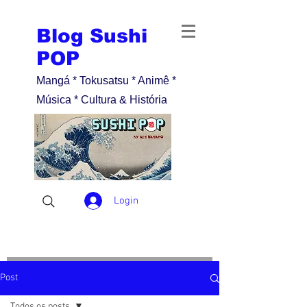
Blog Sushi
POP
Mangá * Tokusatsu * Animê *
Música * Cultura & História
Login
Post
Todos os posts