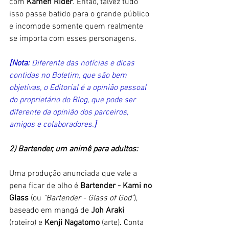
com 
Kamen Rider
. Então, talvez tudo 
isso passe batido para o grande público 
e incomode somente quem realmente 
se importa com esses personagens. 
[Nota:
 Diferente das notícias e dicas 
contidas no Boletim, que são bem 
objetivas, o Editorial é a opinião pessoal 
do proprietário do Blog, que pode ser 
diferente da opinião dos parceiros, 
amigos e colaboradores.
]
2) Bartender, um animê para adultos:
Uma produção anunciada que vale a 
pena ficar de olho é 
Bartender - Kami no 
Glass 
(ou 
"Bartender - Glass of God"
), 
baseado em mangá de
 Joh Araki 
(roteiro) e 
Kenji Nagatomo 
(arte)
. 
Conta 