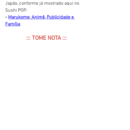
Japão, conforme já mostrado aqui no 
Sushi POP:
- 
Marukome: Animê, Publicidade e 
Família
::: TOME NOTA :::
>>>
 O 
Canal Túnel do Tempo TV
 irá 
realizar uma
 live 
sobre 
Lion Man
 (as 
duas séries clássicas) no próximo dia 5 
de outubro, às 20h30. Logo será postado 
o link de espera. Falaremos um pouco 
sobre a 
História
 do Japão, o cinema 
chanbara
, a 
P-Productions
, o criador 
Souji Ushio
 e muito mais.
>>> 
Está em pré-venda na 
Amazon
 o 
mangá 
A Lenda de Musashi
, sobre a vida 
de 
Miyamoto Musashi
, o mais lendário 