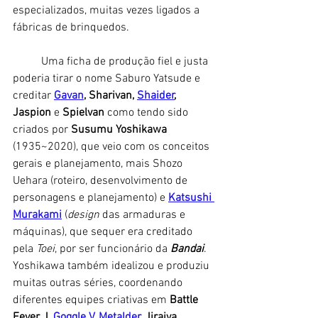
especializados, muitas vezes ligados a 
fábricas de brinquedos. 
	Uma ficha de produção fiel e justa 
poderia tirar o nome Saburo Yatsude e 
creditar 
Gavan
, Sharivan, 
Shaider
, 
Jaspion
 e 
Spielvan 
como tendo sido 
criados por 
Susumu Yoshikawa
(1935~2020), que veio com os conceitos 
gerais e planejamento, mais Shozo 
Uehara (roteiro, desenvolvimento de 
personagens e planejamento) e 
Katsushi 
Murakami
 (
design 
das armaduras e 
máquinas), que sequer era creditado 
pela 
Toei
, por ser funcionário da 
Bandai
. 
Yoshikawa também idealizou e produziu 
muitas outras séries, coordenando 
diferentes equipes criativas em 
Battle 
Fever J, 
Goggle V
, 
Metalder
, Jiraiya, 