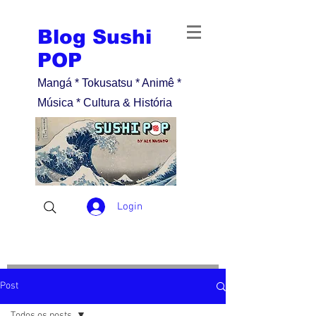
Blog Sushi
POP
Mangá * Tokusatsu * Animê *
Música * Cultura & História
Login
Post
Todos os posts