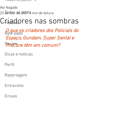
Ale Nagado
Todos os posts
23 de nov. de 2021
4 min de leitura
Criadores nas sombras
História
O que os criadores dos Policiais do 
Bate-papo
Espaço, Gundam, Super Sentai e 
Review
PreCure têm em comum?
Dicas e notícias
Perfil
Reportagem
Entrevista
Ensaio