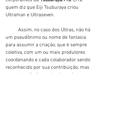
quem diz que Eiji Tsuburaya criou 
Ultraman e Ultraseven. 
	Assim, no caso dos Ultras, não há 
um pseudônimo ou nome de fantasia 
para assumir a criação, que é sempre 
coletiva, com um ou mais produtores 
coordenando e cada colaborador sendo 
reconhecido por sua contribuição, mas 
sem reter direitos autorais ou de 
propriedade intelectual. Na prática, isso 
não difere muito em relação ao que 
outros estúdios fazem com obras que 
partem de projetos de um produtor e 
não são adaptações de outra mídia, 
como o mangá. 