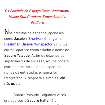
Os Policiais do Espaço (Next Generation), 
Mobile Suit Gundam, Super Sentai e 
PreCure.
N
os créditos de seriados japoneses 
como 
Jaspion
, 
Sharivan
, 
Changeman
, 
Flashman
,
Jiraiya
, 
Winspector
 e muitos 
outros, aparece como criador o nome de 
Saburo Yatsude
. Autor de dezenas de 
super-heróis de sucesso, alguns podem 
estranhar como ele nunca aparece, 
nunca dá entrevistas e nunca foi 
fotografado. A resposta é simples: 
ele 
não existe. 
	Saburo Yatsude - algumas vezes 
grafado como 
Saburo Hatte
 - é o 