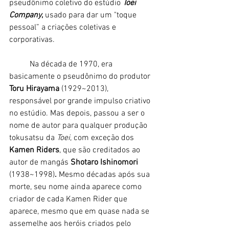
pseudônimo coletivo do estúdio
Toei 
Company
,
 usado para dar um "toque 
pessoal” a criações coletivas e 
corporativas. 
	Na década de 1970, era 
basicamente o pseudônimo do produtor 
Toru Hirayama 
(1929~2013), 
responsável por grande impulso criativo 
no estúdio. Mas depois, passou a ser o 
nome de autor para qualquer produção 
tokusatsu da
 Toei
, com exceção dos 
Kamen Riders
, que são creditados ao 
autor de mangás 
Shotaro Ishinomori 
(1938~1998)
.
 Mesmo décadas após sua 
morte, seu nome ainda aparece como 
criador de cada Kamen Rider que 
aparece, mesmo que em quase nada se 
assemelhe aos heróis criados pelo 