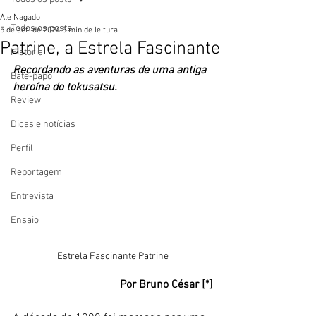
Ale Nagado
Todos os posts
5 de set. de 2024
5 min de leitura
Patrine, a Estrela Fascinante
História
Recordando as aventuras de uma antiga 
Bate-papo
heroína do tokusatsu. 
Review
Dicas e notícias
Perfil
Reportagem
Entrevista
Ensaio
Estrela Fascinante Patrine
Por Bruno César [*]