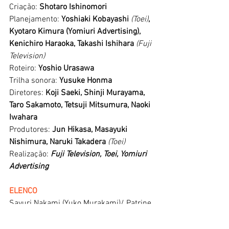
Criação: 
Shotaro Ishinomori
Planejamento: 
Yoshiaki Kobayashi 
(Toei)
, 
Kyotaro Kimura (Yomiuri Advertising), 
Kenichiro Haraoka, Takashi Ishihara 
(Fuji 
Television) 
Roteiro: 
Yoshio Urasawa
Trilha sonora: 
Yusuke Honma
Diretores: 
Koji Saeki, Shinji Murayama, 
Taro Sakamoto, Tetsuji Mitsumura, Naoki 
Iwahara
Produtores: 
Jun Hikasa, Masayuki 
Nishimura, Naruki Takadera
 (Toei) 
Realização: 
Fuji Television, Toei, Yomiuri 
Advertising
ELENCO
Sayuri Nakami (Yuko Murakami)/ Patrine 
(Powatorin): 
Yuko Hanashima
Tomoko Nakami (Momoko Murakami) / 