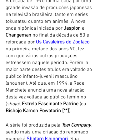
A década de 1990 foi marcada por uma 
grande invasão de produções japonesas 
na televisão brasileira, tanto em séries 
tokusatsu quanto em animês. A nova 
onda nipônica iniciada por 
Jaspion
 e 
Changeman
 no final da década de 80 e 
reforçada por 
Os Cavaleiros do Zodíaco
na primeira metade dos anos 90, fez 
com que várias outras produções 
estreassem naquele período. Porém, a 
maior parte destes títulos era voltado ao 
público infanto-juvenil masculino 
(shounen). Até que, em 1994, a Rede 
Manchete anuncia uma nova atração, 
desta vez voltada ao público feminino 
(
shojo
), 
Estrela Fascinante Patrine
 (ou 
Bishojo Kamen Powatorin [**]
).
A série foi produzida pela 
Toei Company
, 
sendo mais uma criação do renomado 
mangaká 
Shotaro Ishinomori
. Sua 