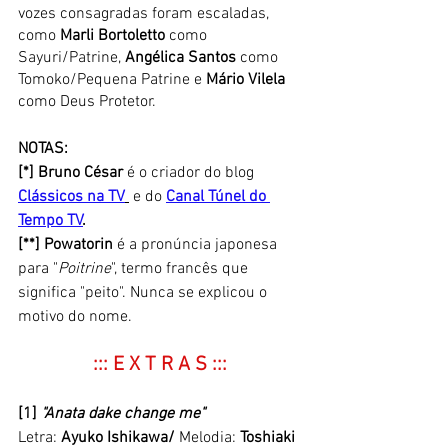
vozes consagradas foram escaladas, 
como 
Marli Bortoletto
 como 
Sayuri/Patrine, 
Angélica Santos
 como 
Tomoko/Pequena Patrine e 
Mário Vilela
como Deus Protetor.
NOTAS:
[*] Bruno César 
é o criador do 
blog 
Clássicos na TV
 e do 
Canal Túnel do 
Tempo TV
.
[**] Powatorin
 é a pronúncia japonesa 
para "
Poitrine
", termo francês que 
significa "peito". Nunca se explicou o 
motivo do nome. 
::: E X T R A S :::
[1]
"Anata dake change me"
Letra: 
Ayuko Ishikawa/
 Melodia: 
Toshiaki 