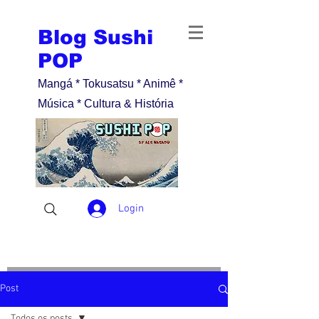
Blog Sushi
POP
Mangá * Tokusatsu * Animê *
Música * Cultura & História
Login
Post
Todos os posts