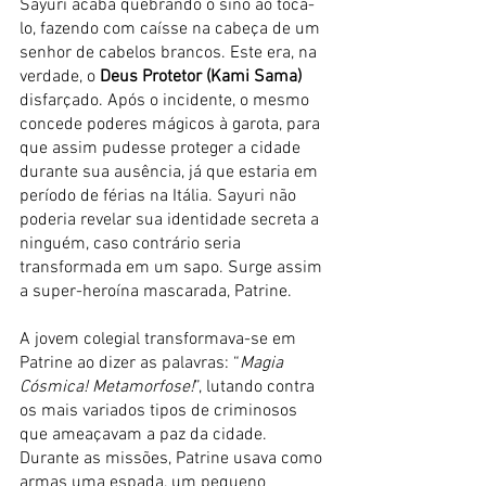
Sayuri acaba quebrando o sino ao tocá-
lo, fazendo com caísse na cabeça de um 
senhor de cabelos brancos. Este era, na 
verdade, o 
Deus Protetor (Kami Sama)
disfarçado. Após o incidente, o mesmo 
concede poderes mágicos à garota, para 
que assim pudesse proteger a cidade 
durante sua ausência, já que estaria em 
período de férias na Itália. Sayuri não 
poderia revelar sua identidade secreta a 
ninguém, caso contrário seria 
transformada em um sapo. Surge assim 
a super-heroína mascarada, Patrine.
A jovem colegial transformava-se em 
Patrine ao dizer as palavras: “
Magia 
Cósmica! Metamorfose!
”, lutando contra 
os mais variados tipos de criminosos 
que ameaçavam a paz da cidade. 
Durante as missões, Patrine usava como 
armas uma espada, um pequeno 