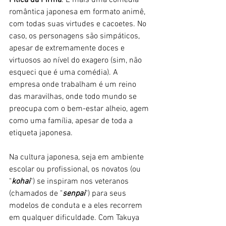
Pitica da Firma
. É mais uma comédia 
romântica japonesa em formato animê, 
com todas suas virtudes e cacoetes. No 
caso, os personagens são simpáticos, 
apesar de extremamente doces e 
virtuosos ao nível do exagero (sim, não 
esqueci que é uma comédia). A 
empresa onde trabalham é um reino 
das maravilhas, onde todo mundo se 
preocupa com o bem-estar alheio, agem 
como uma família, apesar de toda a 
etiqueta japonesa.
Na cultura japonesa, seja em ambiente 
escolar ou profissional, os novatos (ou 
"
kohai
") se inspiram nos veteranos 
(chamados de "
senpai
") para seus 
modelos de conduta e a eles recorrem 
em qualquer dificuldade. Com Takuya 