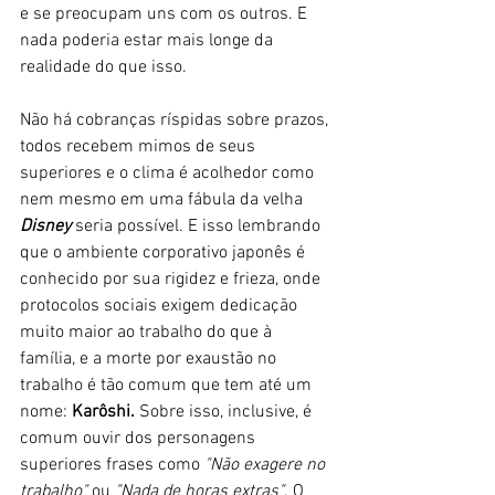
e se preocupam uns com os outros. E 
nada poderia estar mais longe da 
realidade do que isso.
Não há cobranças ríspidas sobre prazos, 
todos recebem mimos de seus 
superiores e o clima é acolhedor como 
nem mesmo em uma fábula da velha 
Disney 
seria possível. E isso lembrando 
que o ambiente corporativo japonês é 
conhecido por sua rigidez e frieza, onde 
protocolos sociais exigem dedicação 
muito maior ao trabalho do que à 
família, e a morte por exaustão no 
trabalho é tão comum que tem até um 
nome: 
Karôshi. 
Sobre isso, inclusive, é 
comum ouvir dos personagens 
superiores frases como
 "Não exagere no 
trabalho"
 ou 
"Nada de horas extras"
. O 