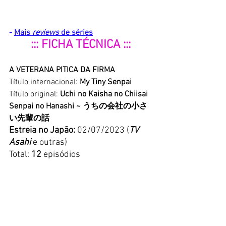
- 
Mais 
reviews
 de séries
::: FICHA TÉCNICA :::
A VETERANA PITICA DA FIRMA
Título internacional: 
My Tiny Senpai
Título original:
 Uchi no Kaisha no Chiisai 
Senpai no Hanashi ~
 うちの会社の小さ
い先輩の話
Estreia no Japão: 
02/07/2023 (
TV 
Asahi 
e outras)
Total: 
12 
episódios
Streaming 
para o Brasil: 
Crunchyroll
Classificação indicativa: 14 anos 
[Nota: 
No 
Prime Video
, que exibe a 
série em outros países, a 
classificação é para 
16 
anos, bem 