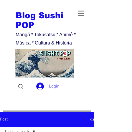
Blog Sushi
POP
Mangá * Tokusatsu * Animê *
Música * Cultura & História
Login
Post
Todos os posts