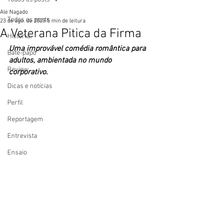
Ale Nagado
Todos os posts
23 de ago. de 2023
5 min de leitura
A Veterana Pitica da Firma
História
Uma improvável comédia romântica para 
Bate-papo
adultos, ambientada no mundo 
Review
corporativo.
Dicas e notícias
Perfil
Reportagem
Entrevista
Ensaio