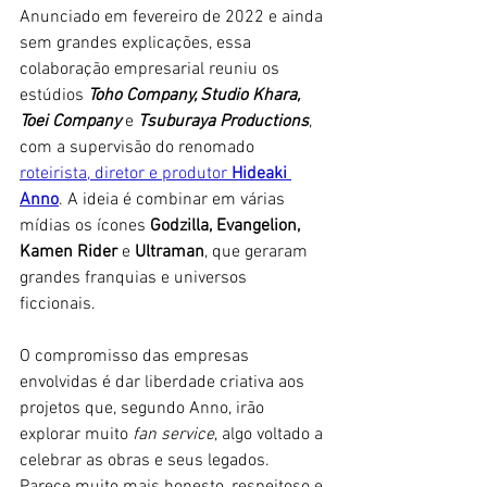
Anunciado em fevereiro de 2022 e ainda 
sem grandes explicações, essa 
colaboração empresarial reuniu os 
estúdios
 Toho Company, Studio Khara, 
Toei Company 
e 
Tsuburaya Productions
, 
com a supervisão do renomado 
roteirista, diretor e produtor 
Hideaki 
Anno
. A ideia é combinar em várias 
mídias os ícones
 Godzilla, Evangelion, 
Kamen Rider
 e 
Ultraman
, que geraram 
grandes franquias e universos 
ficcionais. 
O compromisso das empresas 
envolvidas é dar liberdade criativa aos 
projetos que, segundo Anno, irão 
explorar muito 
fan service
, algo voltado a 
celebrar as obras e seus legados. 
Parece muito mais honesto, respeitoso e 