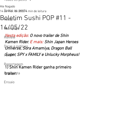
Ale Nagado
Todos os posts
14 de mai. de 2022
4 min de leitura
Boletim Sushi POP #11 -
História
14/05/22
Bate-papo
Nesta edição: 
O novo trailer de Shin 
Review
Kamen Rider. 
E mais: 
Shin Japan Heroes 
Dicas e notícias
Universe, Sora Amamiya, Dragon Ball 
Super, SPY x FAMILY e Unlucky Morpheus!
Perfil
Reportagem
1) Shin Kamen Rider ganha primeiro 
Entrevista
trailer:
Ensaio