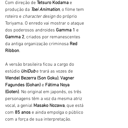
Com direção de 
Tetsuro Kodama 
e 
produção da 
Toei Animation
, o filme tem 
roteiro e 
character design
 do próprio 
Toriyama. O enredo vai mostrar o ataque 
dos poderosos androides 
Gamma 1 
e 
Gamma 2
, criados por remanescentes 
da antiga organização criminosa 
Red 
Ribbon
. 
A versão brasileira ficou a cargo do 
estúdio 
UniDub 
e trará as vozes de
Wendel Bezerra (Son Goku)
, 
Vagner 
Fagundes (Gohan)
 e 
Fátima Noya 
(Goten)
. No original em japonês, os três 
personagens têm a voz da mesma atriz 
vocal, a genial 
Masako Nozawa
, que está 
com 
85 anos
 e ainda empolga o público 
com a força de sua interpretação. 