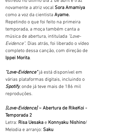
estreou no último dia 2 de abril e traz 
novamente a atriz vocal 
Sora Amamiya
como a voz da cientista 
Ayame. 
Repetindo o que foi feito na primeira 
temporada, a moça também canta a 
música de abertura, intitulada 
"Love-
Evidence"
. Dias atrás, foi liberado o vídeo 
completo dessa canção, com direção de 
Ippei Morita
. 
"Love-Evidence"
 já está disponível em 
várias plataformas digitais, incluindo o 
Spotify
, onde já teve mais de 186 mil 
reproduções. 
[Love-Evidence] 
~ Abertura de RikeKoi - 
Temporada 2
Letra: 
Risa Uesaka
 e 
Konnyaku Nishino
/ 
Melodia e arranjo: 
Saku