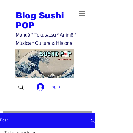
Blog Sushi
POP
Mangá * Tokusatsu * Animê *
Música * Cultura & História
Login
Post
Todos os posts