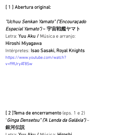
[ 1 ] Abertura original: 
"Uchuu Senkan Yamato" ("Encouraçado 
Espacial Yamato") 
~
宇宙戦艦ヤマト
Letra: 
Yuu Aku /
 Música e arranjo: 
Hiroshi Miyagawa 
Intérpretes: 
Isao Sasaki, Royal Knights 
https://www.youtube.com/watch?
v=f9fUryAT8Sw
[ 2 ]Tema de encerramento 
(eps. 1 e 2)
"
Ginga Densetsu" ("A Lenda da Galáxia")
 ~ 
銀河伝説