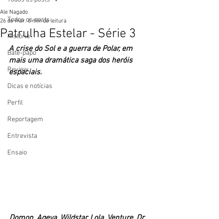
Ale Nagado
Todos os posts
26 de mar.
6 min de leitura
Patrulha Estelar - Série 3
História
A crise do Sol e a guerra de Polar, em 
Bate-papo
mais uma dramática saga dos heróis 
Review
espaciais. 
Dicas e notícias
Perfil
Reportagem
Entrevista
Ensaio
Domon, Ageya, Wildstar, Lola, Venture, Dr. 