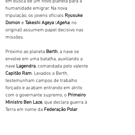
em busca de um novo planeta para a 
humanidade emigrar. Na nova 
tripulação, os jovens oficiais 
Ryusuke 
Domon
 e 
Takeshi Ageya
 (
Ageha
, no 
original) assumem papel decisivo nas 
missões. 
Próximo ao planeta 
Berth
, a nave se 
envolve em uma batalha, auxiliando a 
nave 
Lagendra
, comandada pelo valente 
Capitão
Ram
. Levados a Berth, 
testemunham campos de trabalho 
forçado e acabam entrando em atrito 
com o governante supremo, o 
Primeiro 
Ministro Ben Laze
, que declara guerra à 
Terra em nome da 
Federação Polar
. 