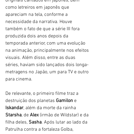
originais cantados em japonês, bem 
como letreiros em japonês que 
apareciam na tela, conforme a 
necessidade da narrativa. Houve 
também o fato de que a série III fora 
produzida dois anos depois da 
temporada anterior, com uma evolução 
na animação, principalmente nos efeitos 
visuais. Além disso, entre as duas 
séries, haviam sido lançados dois longa-
metragens no Japão, um para TV e outro 
para cinema. 
De relevante, o primeiro filme traz a 
destruição dos planetas
 Gamilon 
e 
Iskandar
, além da morte da rainha
Starsha
, de 
Alex 
(irmão de Wildstar) e da 
filha deles, 
Sasha
. Após lutar ao lado da 
Patrulha contra a fortaleza Golba, 