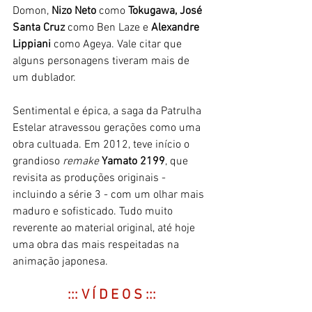
Domon, 
Nizo Neto 
como 
Tokugawa,
José 
Santa Cruz
 como Ben Laze e 
Alexandre 
Lippiani 
como Ageya. Vale citar que 
alguns personagens tiveram mais de 
um dublador. 
Sentimental e épica, a saga da Patrulha 
Estelar atravessou gerações como uma 
obra cultuada. Em 2012, teve início o 
grandioso 
remake
Yamato 2199
, que 
revisita as produções originais - 
incluindo a série 3 - com um olhar mais 
maduro e sofisticado. Tudo muito 
reverente ao material original, até hoje 
uma obra das mais respeitadas na 
animação japonesa. 
::: V Í D E O S :::