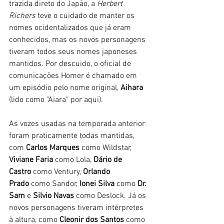
trazida direto do Japão, a 
Herbert 
Richers
 teve o cuidado de manter os 
nomes ocidentalizados que já eram 
conhecidos, mas os novos personagens 
tiveram todos seus nomes japoneses 
mantidos. Por descuido, o oficial de 
comunicações Homer é chamado em 
um episódio pelo nome original, 
Aihara
(lido como "Aiara" por aqui). 
As vozes usadas na temporada anterior 
foram praticamente todas mantidas, 
com 
Carlos Marques
 como Wildstar, 
Viviane Faria
 como Lola, 
Dário de 
Castro
 como Ventury, 
Orlando 
Prado
 como Sandor, 
Ionei Silva
 como 
Dr. 
Sam
 e
 Silvio Navas 
como Deslock
. Já os 
novos personagens tiveram intérpretes 
à altura, como 
Cleonir dos Santos
 como 