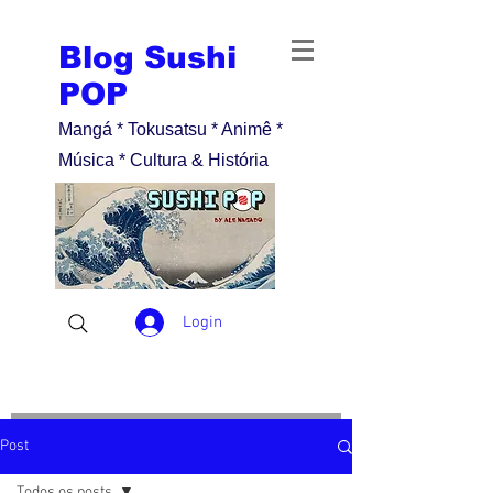
Blog Sushi
POP
Mangá * Tokusatsu * Animê *
Música * Cultura & História
Login
Post
Todos os posts