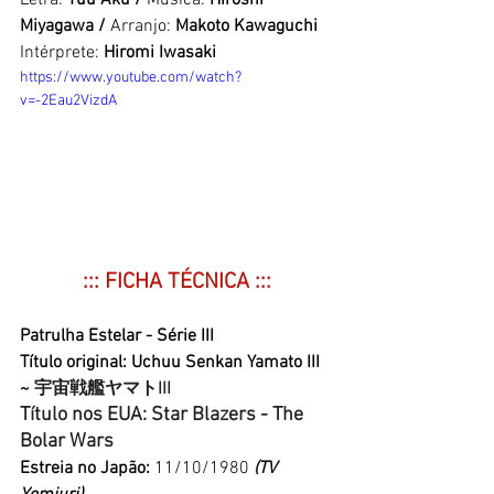
Letra: 
Yuu Aku /
 Música: 
Hiroshi 
Miyagawa /
 Arranjo: 
Makoto Kawaguchi
Intérprete: 
Hiromi Iwasaki
https://www.youtube.com/watch?
v=-2Eau2VizdA
::: FICHA TÉCNICA :::
Patrulha Estelar - Série III
Título original: Uchuu Senkan Yamato III 
~
宇宙戦艦ヤマトIII
Título nos EUA: Star Blazers - The 
Bolar Wars
Estreia no Japão: 
11/10/1980
 (TV 