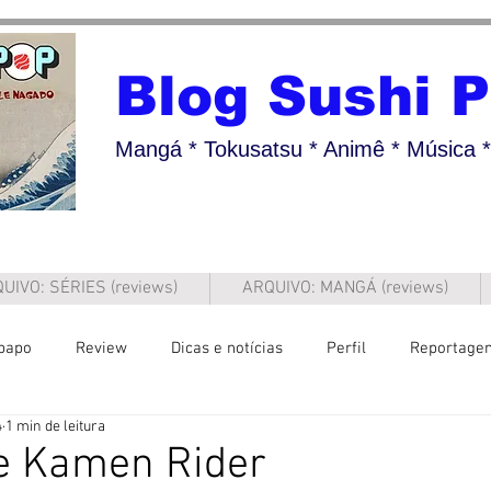
Blog Sushi 
Mangá * Tokusatsu * Animê * Música * 
UIVO: SÉRIES (reviews)
ARQUIVO: MANGÁ (reviews)
papo
Review
Dicas e notícias
Perfil
Reportage
4
1 min de leitura
re Kamen Rider