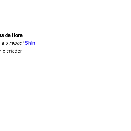
es da Hora
, 
 e o 
reboot 
Shin 
io criador 