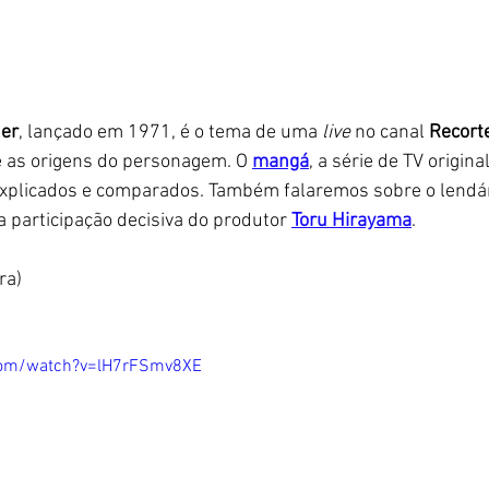
er
, lançado em 1971, é o tema de uma 
live 
no canal 
Recort
 as origens do personagem. O 
mangá
, a série de TV original
explicados e comparados. Também falaremos sobre o lendár
a participação decisiva do produtor 
Toru Hirayama
. 
ra)
com/watch?v=lH7rFSmv8XE