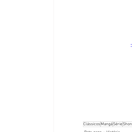
:
Clássicos
Mangá
Série
Shon