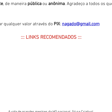
te
, de maneira 
pública 
ou 
anônima
. Agradeço a todos os que
ar qualquer valor através do 
PIX
: 
nagado@gmail.c
om
::: LINKS RECOMENDADOS :::
A vida de grandes mestres da HQ nacional. Só na Criativo! 