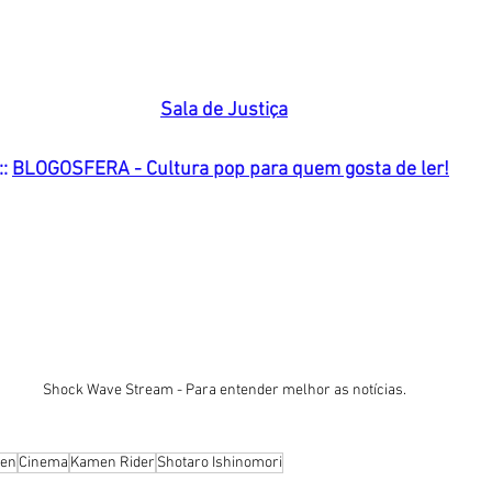
Sala de Justiç
a
:: 
BLOGOSFERA
 - Cultura pop para quem gosta de ler!
Shock Wave Stream - Para entender melhor as notícias.
en
Cinema
Kamen Rider
Shotaro Ishinomori