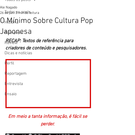
Ale Nagado
Todos os posts
26 de jun.
3 min de leitura
O Mínimo Sobre Cultura Pop
História
Japonesa
Bate-papo
RECAP: Textos de referência para 
Review
criadores de conteúdo e pesquisadores. 
Dicas e notícias
Perfil
Reportagem
Entrevista
Ensaio
Em meio a tanta informação, é fácil se 
perder. 