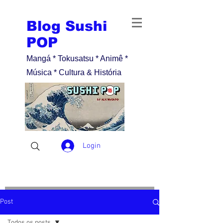
Blog Sushi
POP
Mangá * Tokusatsu * Animê *
Música * Cultura & História
Login
Post
Todos os posts