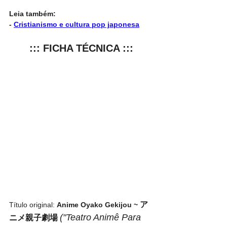
Leia também:
- 
Cristianismo e cultura pop japonesa
::: FICHA TÉCNICA :::
ア
Título original: 
Anime Oyako Gekijou ~ 
("Teatro Animê Para 
ニメ親子劇場 