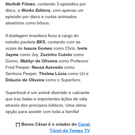
Norfolk Filmes
, contendo 3 episódios por 
disco, e 
Works Editora
, com apenas um 
episódio por disco e curtas animados 
aleatórios como bônus.
A dublagem brasileira ficou à cargo do 
estúdio paulista 
BKS
, contando com as 
vozes de 
Isaura Gomes
 como Chris, 
Ivete 
Jayme
 como Joy, 
Zezinho Cutolo
 como 
Gizmo, 
Waldyr de Oliveira
 como Professor 
Fred Peeper, 
Neuza Azevedo
 como 
Senhora Peeper, 
Thelma Lúcia
 como Uri e 
Dráuzio de Oliveira
 como o Superlivro.
Superbook é um animê divertido e cativante 
que traz belas e importantes lições de vida 
através dos princípios bíblicos. Uma ótima 
opção para assistir com toda a família!
[*] Bruno César é o criador do 
Canal 
Túnel do Tempo TV