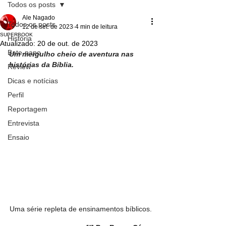
Todos os posts
Ale Nagado
Todos os posts
12 de set. de 2023
4 min de leitura
SUPERBOOK
História
Atualizado:
20 de out. de 2023
Bate-papo
Um mergulho cheio de aventura nas 
histórias da Bíblia. 
Review
Dicas e notícias
Perfil
Reportagem
Entrevista
Ensaio
Uma série repleta de ensinamentos bíblicos.