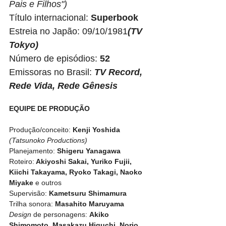
Pais e Filhos")
Título internacional: 
Superbook
Estreia no Japão: 09/10/1981
(TV 
Tokyo)
Número de episódios: 
52 
Emissoras no Brasil:
TV Record, 
Rede Vida, Rede Gênesis
EQUIPE DE PRODUÇÃO
Produção/conceito: 
Kenji Yoshida
(Tatsunoko Productions)
Planejamento: 
Shigeru Yanagawa
Roteiro:
 Akiyoshi Sakai, Yuriko Fujii, 
Kiichi Takayama, Ryoko Takagi, Naoko 
Miyake
 e outros
Supervisão: 
Kametsuru Shimamura
Trilha sonora: 
Masahito Maruyama
Design 
de personagens: 
Akiko 
Shimomoto, Masakazu Higuchi, Norio 