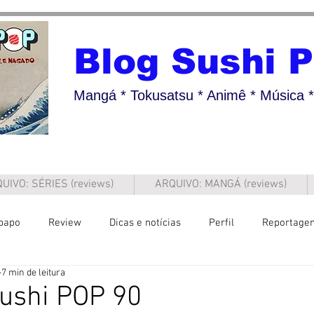
Blog Sushi 
Mangá * Tokusatsu * Animê * Música * 
UIVO: SÉRIES (reviews)
ARQUIVO: MANGÁ (reviews)
papo
Review
Dicas e notícias
Perfil
Reportage
7 min de leitura
ushi POP 90