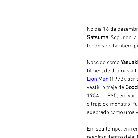
No dia 16 de dezembro
Satsuma
. Segundo, a
tendo sido também pi
Nascido como 
Yasuak
filmes, de dramas a 
Lion Man
 (1973), séri
vestiu o traje de 
Godzi
1984 e 1995, em vári
o traje do monstro 
Pu
adaptado como uma ve
Em seu tempo, enfrent
respirar dentro dele.