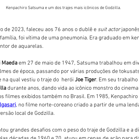
Kenpachiro Satsuma e um dos trajes mais icônicos de Godzilla.
 de 2023, faleceu aos 76 anos o dublê e 
suit actor
 japonês
 família, foi vítima de uma pneumonia. Era graduado em ken
ntor de aquarelas. 
i Maeda
 em 27 de maio de 1947, Satsuma trabalhou em dive
filmes de época, passando por várias produções de tokusa
e na qual vestiu o traje do  herói 
Joe Tiger
. Em seu trabalho
lla
 durante anos, dando vida ao icônico monstro do cinema
os filmes exibidos também no Brasil. Em 1985, Kenpachiro
lgasari
, no filme norte-coreano criado a partir de uma lend
rsão local de Godzilla
. 
ou grandes desafios com o peso do traje de Godzilla e a d
 Nas décadas de 1960 e 70, atuou em cenas de ação para di