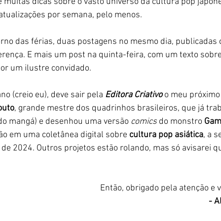
muitas dicas sobre o vasto universo da cultura pop japon
tualizações por semana, pelo menos. 
orno das férias, duas postagens no mesmo dia, publicadas
rença. E mais um post na quinta-feira, com um texto sobre 
por um ilustre convidado.  
no (creio eu), deve sair pela 
Editora Criativo
o meu próximo l
outo
, grande mestre dos quadrinhos brasileiros, que já tra
uindo mangá) e desenhou uma versão
 comics
 do monstro 
Gam
ção em uma coletânea digital sobre 
cultura pop asiática
, a 
de 2024. Outros projetos estão rolando, mas só avisarei q
Então, obrigado pela atenção e 
- 