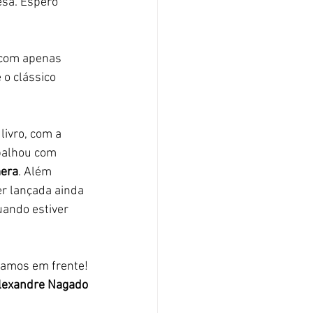
esa. Espero 
 com apenas 
o clássico 
ivro, com a 
balhou com 
era
. Além 
ser lançada ainda 
uando estiver 
vamos em frente!
Alexandre Nagado