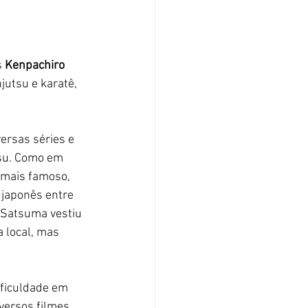
 
Kenpachiro 
jutsu e karatê, 
rsas séries e 
tsu. Como em 
 mais famoso, 
 japonês entre 
 Satsuma vestiu 
a local, mas 
ificuldade em 
versos filmes 