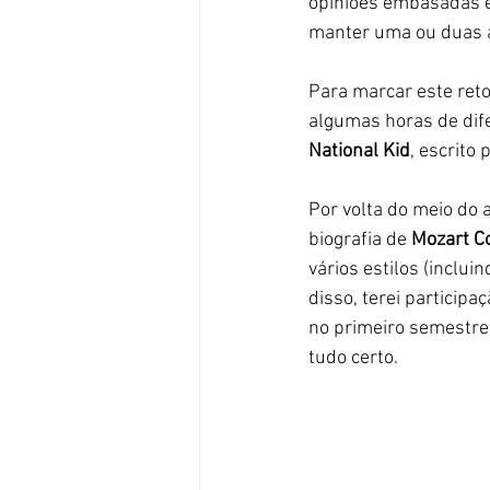
opiniões embasadas e 
manter uma ou duas a
Para marcar este ret
algumas horas de dife
National Kid
, escrito 
Por volta do meio do a
biografia de
 Mozart C
vários estilos (incl
disso, terei participa
no primeiro semestre 
tudo certo. 