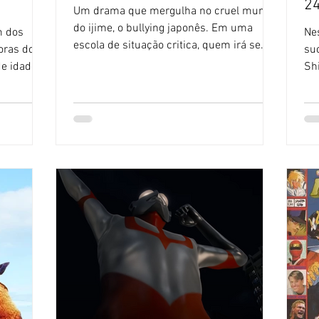
2
Um drama que mergulha no cruel mundo
do ijime, o bullying japonês. Em uma
 dos
Ne
escola de situação critica, quem irá se
oras do
su
levantar contra a...
e idade.
Sh
do 