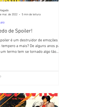
 Nagado
e mai. de 2022
5 min de leitura
aio
do de Spoiler!
spoiler é um destruidor de emoções ou
 tempero a mais? De alguns anos para
, um termo tem se tornado algo tão
monizado e maligno...