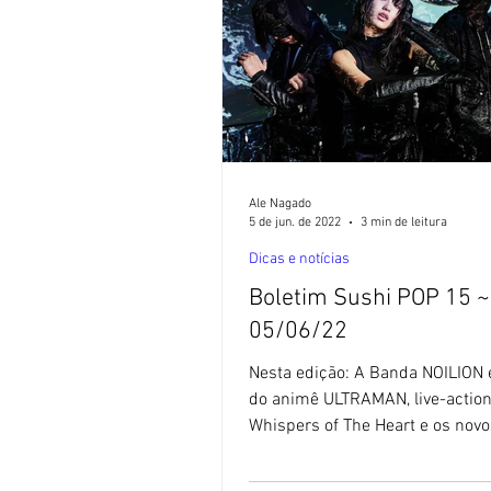
Ale Nagado
5 de jun. de 2022
3 min de leitura
Dicas e notícias
Boletim Sushi POP 15 ~
05/06/22
Nesta edição: A Banda NOILION 
do animê ULTRAMAN, live-action
Whispers of The Heart e os novos
da Panini Comics! 1) O...