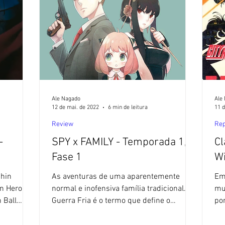
Ale Nagado
Ale
12 de mai. de 2022
6 min de leitura
11 d
Review
Re
-
SPY x FAMILY - Temporada 1,
Cl
Fase 1
Shin
As aventuras de uma aparentemente
Em
an Heroes
normal e inofensiva família tradicional.
mu
 Ball
Guerra Fria é o termo que define o
po
confronto não-armado, mas...
déc