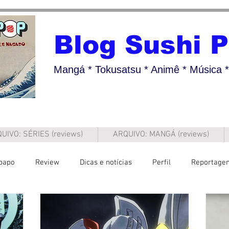
Blog Sushi 
Mangá * Tokusatsu * Animê * Música * 
UIVO: SÉRIES (reviews)
ARQUIVO: MANGÁ (reviews)
papo
Review
Dicas e notícias
Perfil
Reportage