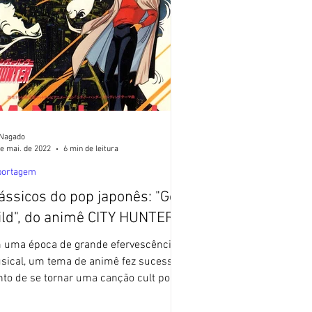
 Nagado
e mai. de 2022
6 min de leitura
portagem
ássicos do pop japonês: "Get
Wild", do animê CITY HUNTER
 uma época de grande efervescência
sical, um tema de animê fez sucesso a
nto de se tornar uma canção cult por
adas, tendo vida...