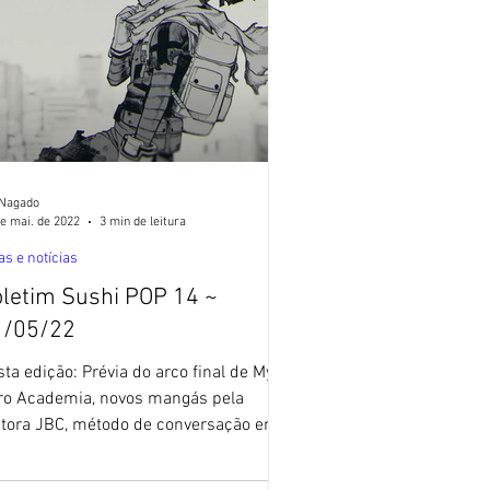
 Nagado
e mai. de 2022
3 min de leitura
as e notícias
letim Sushi POP 14 ~
1/05/22
ta edição: Prévia do arco final de My
ro Academia, novos mangás pela
itora JBC, método de conversação em
onês e mais! 1) O arco...