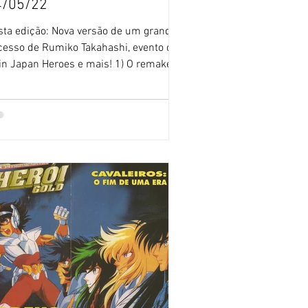
4/05/22
sta edição: Nova versão de um grande
cesso de Rumiko Takahashi, evento do
in Japan Heroes e mais! 1) O remake
clássico animê...