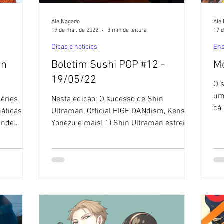
Ale Nagado
Ale
19 de mai. de 2022
3 min de leitura
17 d
Dicas e notícias
Ens
an
Boletim Sushi POP #12 -
Me
19/05/22
O 
um
séries
Nesta edição: O sucesso de Shin
cá
áticas já
Ultraman, Official HIGE DANdism, Kenshi
de
rande
Yonezu e mais! 1) Shin Ultraman estreia
com grande repercussão no...