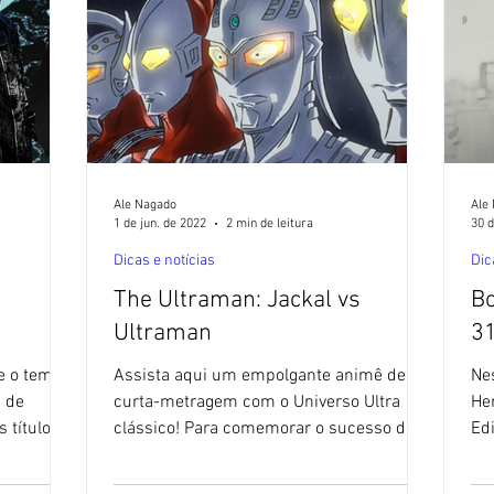
Ale Nagado
Ale
1 de jun. de 2022
2 min de leitura
30 d
Dicas e notícias
Dic
The Ultraman: Jackal vs
Bo
Ultraman
3
e o tema
Assista aqui um empolgante animê de
Nes
 de
curta-metragem com o Universo Ultra
He
 títulos
clássico! Para comemorar o sucesso do
Ed
filme Shin Ultraman, a...
jap