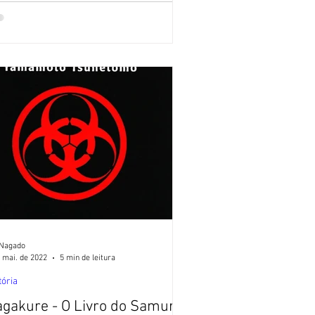
 Nagado
 mai. de 2022
5 min de leitura
tória
gakure - O Livro do Samurai