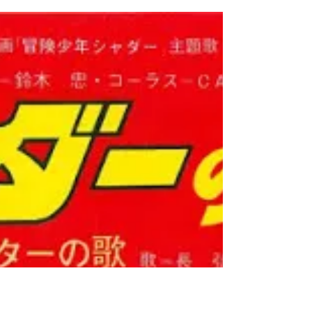
Mangá: Virgem Depois dos
30
Um contundente documentário em
quadrinhos. O Japão possui em sua
população milhões de adultos de meia-idade
(geralmente homens) que nunca...