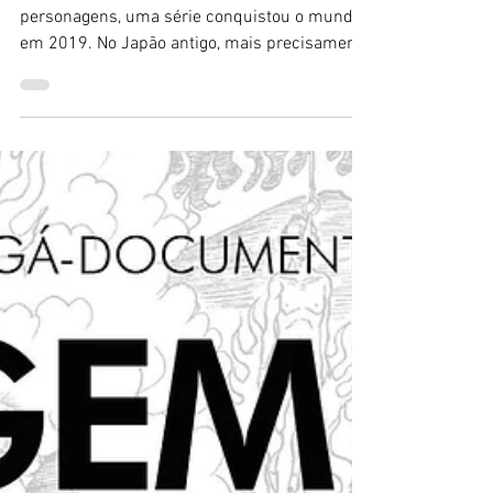
Ale Nagado
22 de out. de 2021
9 min de leitura
Review
Demon Slayer ~ Kimetsu
no Yaiba: O animê
Com uma animação exuberante e grandes
personagens, uma série conquistou o mundo
em 2019. No Japão antigo, mais precisamente
durante o...