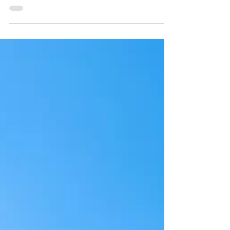
personagens do animê. Tradução direta de
“ator vocal”, um seiyuu (声優) profissional tem
seu nome...