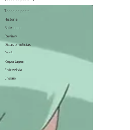
Todos os posts
História
Bate-papo
Review
Dicas e notícias
Perfil
Reportagem
Entrevista
Ensaio