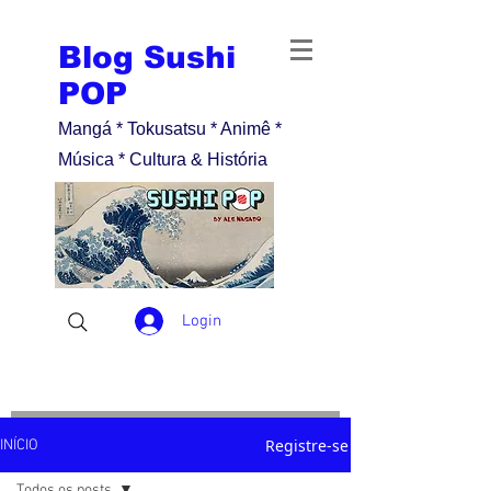
Blog Sushi
POP
Mangá * Tokusatsu * Animê *
Música * Cultura & História
Login
Registre-se
INÍCIO
Todos os posts