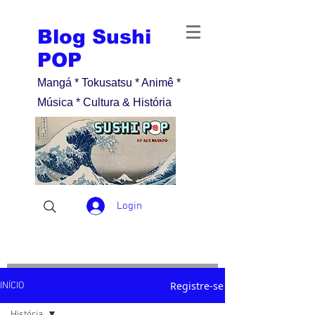
Blog Sushi
POP
Mangá * Tokusatsu * Animê *
Música * Cultura & História
Login
Registre-se
INÍCIO
História