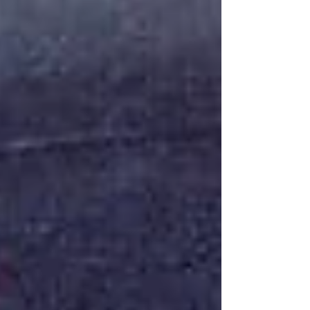
textos feitos com ajuda de Inteligência Artificial. Todos
os textos por Alexandre Nagado, exceto quando
indicado. A imigração japonesa no Brasil, iniciada em
1908, iniciou um fluxo de trabalhadores que vieram
aos milhares para trabalhar na lavoura, em especial
na de café. Todos v