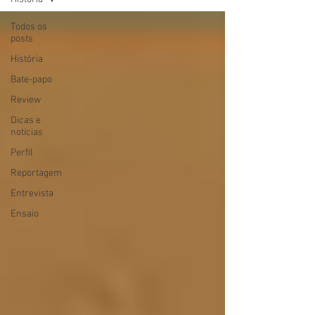
Todos os
posts
História
Bate-papo
Review
Dicas e
notícias
Perfil
Reportagem
Entrevista
Ensaio