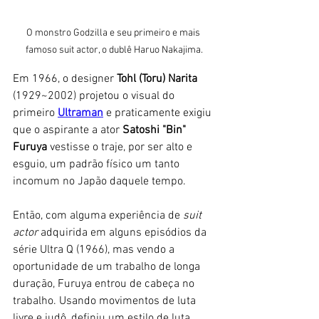
O monstro Godzilla e seu primeiro e mais 
famoso suit actor, o dublê Haruo Nakajima.
Em 1966, o designer 
Tohl (Toru) Narita
(1929~2002) projetou o visual do 
primeiro 
Ultraman
 e praticamente exigiu 
que o aspirante a ator 
Satoshi "Bin" 
Furuya
 vestisse o traje, por ser alto e 
esguio, um padrão físico um tanto 
incomum no Japão daquele tempo. 
Então, com alguma experiência de
 suit 
actor
 adquirida em alguns episódios da 
série Ultra Q (1966), mas vendo a 
oportunidade de um trabalho de longa 
duração, Furuya entrou de cabeça no 
trabalho. Usando movimentos de luta 
livre e judô, definiu um estilo de luta 