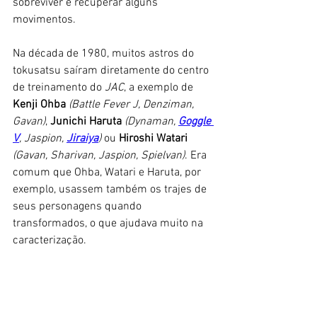
sobreviver e recuperar alguns 
movimentos. 
Na década de 1980, muitos astros do 
tokusatsu saíram diretamente do centro 
de treinamento do 
JAC
, a exemplo de 
Kenji Ohba
(Battle Fever J, Denziman, 
Gavan)
, 
Junichi Haruta
(Dynaman, 
Goggle 
V
, Jaspion, 
Jiraiya
)
 ou 
Hiroshi Watari
(Gavan, Sharivan, Jaspion, Spielvan)
. Era 
comum que Ohba, Watari e Haruta, por 
exemplo, usassem também os trajes de 
seus personagens quando 
transformados, o que ajudava muito na 
caracterização. 