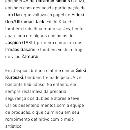
episódio 45 de 
Ultraman Mebius 
(2006), 
episódio com destacada participação de 
Jiro Dan
, que voltava ao papel de 
Hideki 
Goh/Ultraman Jack
. Eiichi Kikuchi 
também trabalhou muito na
 Toei,
 tendo 
aparecido em alguns episódios de 
Jaspion 
(1985), primeiro como um dos 
Irmãos Gasami
 e também vestiu o traje 
do vilão 
Zamurai
. 
Em Jaspion, brilhou o ator e cantor 
Seiki 
Kurosaki
, também treinado pelo JAC e 
bastante habilidoso. No entanto, ele 
sempre reclamava da precária 
segurança dos dublês e atores e teve 
vários desentendimentos com a equipe 
de produção, o que culminou em seu 
rompimento definitivo com o meio 
artístico.