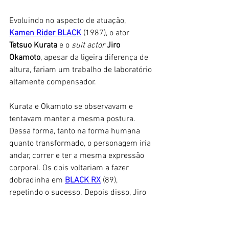
Evoluindo no aspecto de atuação, 
Kamen Rider BLACK
 (1987), o ator
Tetsuo Kurata
 e o
 suit actor
Jiro 
Okamoto
, apesar da ligeira diferença de 
altura, fariam um trabalho de laboratório 
altamente compensador. 
Kurata e Okamoto se observavam e 
tentavam manter a mesma postura. 
Dessa forma, tanto na forma humana 
quanto transformado, o personagem iria 
andar, correr e ter a mesma expressão 
corporal. Os dois voltariam a fazer 
dobradinha em 
BLACK RX
 (89), 
repetindo o sucesso. Depois disso, Jiro 
Okamoto ainda faria os 
Kamen Riders
Shin
 (1992), 
ZO
 (93) e 
J
 (94). 