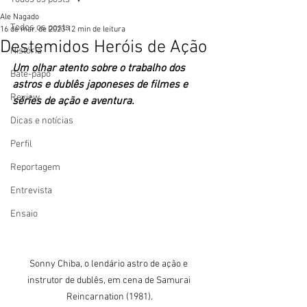
Ale Nagado
Todos os posts
16 de mar. de 2023
12 min de leitura
Destemidos Heróis de Ação
História
Um olhar atento sobre o trabalho dos 
Bate-papo
astros e dublês japoneses de filmes e 
Review
séries de ação e aventura.
Dicas e notícias
Perfil
Reportagem
Entrevista
Ensaio
Sonny Chiba, o lendário astro de ação e 
instrutor de dublês, em cena de Samurai 
Reincarnation (1981).