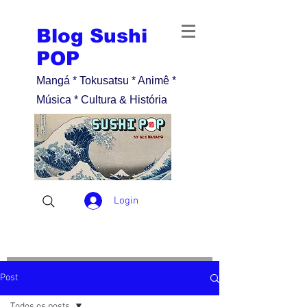
Blog Sushi
POP
Mangá * Tokusatsu * Animê *
Música * Cultura & História
Login
Post
Todos os posts