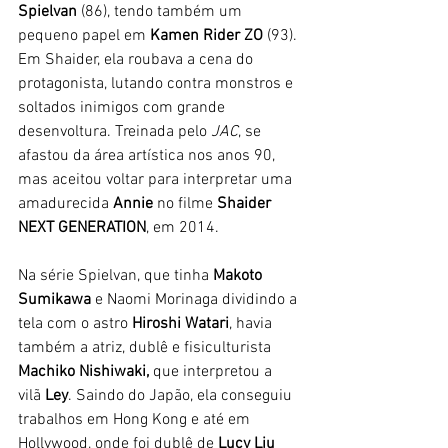
Spielvan 
(86), tendo também um 
pequeno papel em 
Kamen Rider ZO
 (93). 
Em Shaider, ela roubava a cena do 
protagonista, lutando contra monstros e 
soltados inimigos com grande 
desenvoltura. Treinada pelo 
JAC
, se 
afastou da área artística nos anos 90, 
mas aceitou voltar para interpretar uma 
amadurecida 
Annie
 no filme 
Shaider 
NEXT GENERATION
, em 2014. 
Na série Spielvan, que tinha 
Makoto 
Sumikawa
 e Naomi Morinaga dividindo a 
tela com o astro 
Hiroshi Watari
, havia 
também a atriz, dublê e fisiculturista
Machiko Nishiwaki,
 que interpretou a 
vilã 
Ley
. Saindo do Japão, ela conseguiu 
trabalhos em Hong Kong e até em 
Hollywood, onde foi dublê de
 Lucy Liu