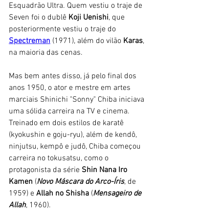
Esquadrão Ultra. Quem vestiu o traje de 
Seven foi o dublê 
Koji Uenishi
, que 
posteriormente vestiu o traje do 
Spectreman
(1971), além do vilão 
Karas
, 
na maioria das cenas. 
Mas bem antes disso, já pelo final dos 
anos 1950, o ator e mestre em artes 
marciais Shinichi "Sonny" Chiba iniciava 
uma sólida carreira na TV e cinema. 
Treinado em dois estilos de karatê 
(kyokushin e goju-ryu), além de kendô, 
ninjutsu, kempô e judô, Chiba começou 
carreira no tokusatsu, como o 
protagonista da série 
Shin Nana Iro 
Kamen
 (
Novo Máscara do Arco-Íris
, de 
1959) e 
Allah no Shisha
 (
Mensageiro de 
Allah
, 1960). 