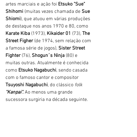
artes marciais e ação foi 
Etsuko "Sue" 
Shihomi 
(muitas vezes chamada de 
Sue 
Shiomi
), que atuou em várias produções 
de destaque nos anos 1970 e 80, como 
Karate Kiba
 (1973), 
Kikaider 01
 (73), 
The 
Street Figher 
(de 1974, sem relação com 
a famosa série de jogos), 
Sister Street 
Fighter
 (76), 
Shogun´s Ninja
 (80) e 
muitas outras. Atualmente é conhecida 
como 
Etsuko Nagabuchi
, sendo casada 
com o famoso cantor e compositor
Tsuyoshi Nagabuchi
, do clássico 
folk 
"Kanpai".
 Ao menos uma grande 
sucessora surgiria na década seguinte.